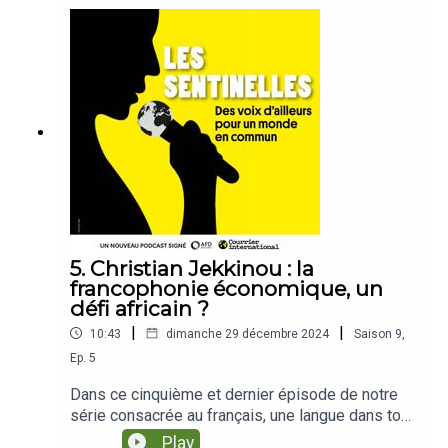
5. Christian Jekkinou : la
francophonie économique, un
défi africain ?
|
|
10:43
dimanche 29 décembre 2024
Saison
9
,
Ep.
5
Dans ce cinquième et dernier épisode de notre
série consacrée au français, une langue dans tous
ses états, nous nous intéressons au français en
Play