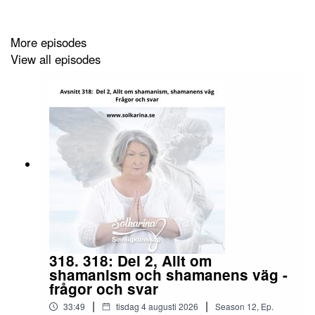
.
More episodes
Nefertiti kosmisk healing®
View all episodes
https://solkarina.se/produkt/nefertiti-kosmisk-healing-via-
zoom-grundkurs-2/
.
Hemsida
https://solkarina.se/kalender/
.
Följ mig på Instagram:
http://www.instagram.com/solkarina.se
.
318. 318: Del 2, Allt om
Swisha donation till 123 007 90 61 Sinnligkunskap
shamanism och shamanens väg -
frågor och svar
.
|
|
33:49
tisdag 4 augusti 2026
Season
12
,
Ep.