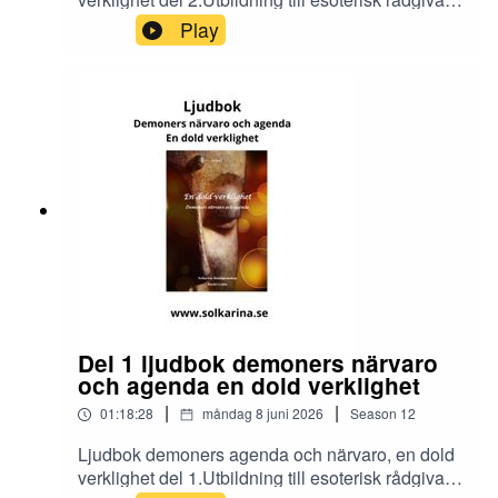
och dimensionsmedium
Play
https://solkarina.se/produkt/dimensionell-
kunskap/Donationer skickar du till 123 007 90 61
Sinnligkunskap, TACKMin facebook grupp
https://www.facebook.com/groups/16251419920
40360.Solkarina Sinnligkunskap®
//.http://www.medireiki.sehttp://www.solkarina.seh
ttp://www.sannessens.se min digitala
kursgårdInstagram:
http://www.instagram.com/iamsolkarina.seFaceb
ook: https://www.facebook.com/profile.php?
id=61573215027349Youtube:
https://www.youtube.com/@solkarinaKalender:htt
ps://solkarina.se/kalender/
Del 1 ljudbok demoners närvaro
och agenda en dold verklighet
|
|
01:18:28
måndag 8 juni 2026
Season
12
Ljudbok demoners agenda och närvaro, en dold
verklighet del 1.Utbildning till esoterisk rådgivare