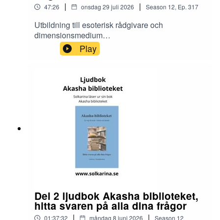
|
|
47:26
onsdag 29 juli 2026
Season
12
,
Ep.
317
Utbildning till esoterisk rådgivare och
dimensionsmedium
https://solkarina.se/produkt/dimensionell-
Play
kunskap/Shamansk ettårig utbildning
https://solkarina.se/produkt/shamansk-
utbildning/Donationer skickar du till 123 007 90
61 Sinnligkunskap, TACK.Solkarina
Sinnligkunskap®
//.http://www.medireiki.sehttp://www.solkarina.seh
ttp://www.sannessens.se min digitala
kursgårdInstagram:
http://www.instagram.com/iamsolkarina.seFaceb
ook: https://www.facebook.com/profile.php?
id=61573215027349Youtube:
https://www.youtube.com/@solkarinaKalender:htt
ps://solkarina.se/kalender/
Del 2 ljudbok Akasha biblioteket,
hitta svaren på alla dina frågor
|
|
01:37:32
måndag 8 juni 2026
Season
12