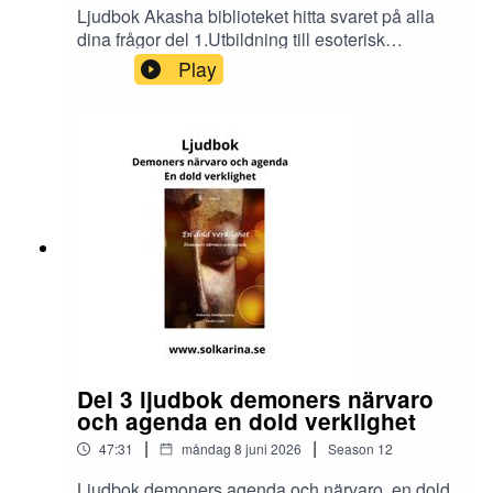
Ljudbok Akasha biblioteket hitta svaret på alla
dina frågor del 1.Utbildning till esoterisk
rådgivare och dimensionsmedium
Play
https://solkarina.se/produkt/dimensionell-
kunskap/Donationer skickar du till 123 007 90 61
Sinnligkunskap, TACKMin facebook grupp
https://www.facebook.com/groups/16251419920
40360.Solkarina Sinnligkunskap®
//.http://www.medireiki.sehttp://www.solkarina.seh
ttp://www.sannessens.se min digitala
kursgårdInstagram:
http://www.instagram.com/iamsolkarina.seFaceb
ook: https://www.facebook.com/profile.php?
id=61573215027349Youtube:
https://www.youtube.com/@solkarinaKalender:htt
ps://solkarina.se/kalender/
Del 3 ljudbok demoners närvaro
och agenda en dold verklighet
|
|
47:31
måndag 8 juni 2026
Season
12
Ljudbok demoners agenda och närvaro, en dold