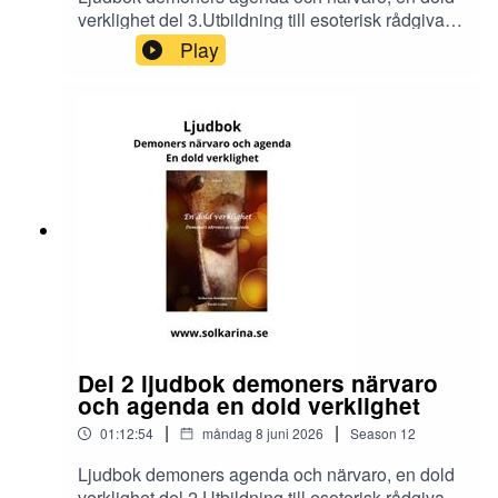
verklighet del 3.Utbildning till esoterisk rådgivare
och dimensionsmedium
Play
https://solkarina.se/produkt/dimensionell-
kunskap/Donationer skickar du till 123 007 90 61
Sinnligkunskap, TACKMin facebook grupp
https://www.facebook.com/groups/16251419920
40360.Solkarina Sinnligkunskap®
//.http://www.medireiki.sehttp://www.solkarina.seh
ttp://www.sannessens.se min digitala
kursgårdInstagram:
http://www.instagram.com/iamsolkarina.seFaceb
ook: https://www.facebook.com/profile.php?
id=61573215027349Youtube:
https://www.youtube.com/@solkarinaKalender:htt
ps://solkarina.se/kalender/
Del 2 ljudbok demoners närvaro
och agenda en dold verklighet
|
|
01:12:54
måndag 8 juni 2026
Season
12
Ljudbok demoners agenda och närvaro, en dold
verklighet del 2.Utbildning till esoterisk rådgivare