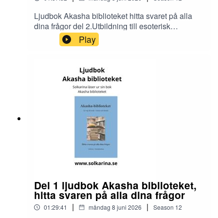
Ljudbok Akasha biblioteket hitta svaret på alla
dina frågor del 2.Utbildning till esoterisk
rådgivare och dimensionsmedium
Play
https://solkarina.se/produkt/dimensionell-
kunskap/Donationer skickar du till 123 007 90 61
Sinnligkunskap, TACKMin facebook grupp
https://www.facebook.com/groups/16251419920
40360.Solkarina Sinnligkunskap®
//.http://www.medireiki.sehttp://www.solkarina.seh
ttp://www.sannessens.se min digitala
kursgårdInstagram:
http://www.instagram.com/iamsolkarina.seFaceb
ook: https://www.facebook.com/profile.php?
id=61573215027349Youtube:
https://www.youtube.com/@solkarinaKalender:htt
ps://solkarina.se/kalender/
Del 1 ljudbok Akasha biblioteket,
hitta svaren på alla dina frågor
|
|
01:29:41
måndag 8 juni 2026
Season
12