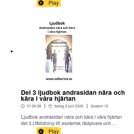
och dimensionsmedium
Play
https://solkarina.se/produkt/dimensionell-
kunskap/Donationer skickar du till 123 007 90 61
Sinnligkunskap, TACKMin facebook grupp
https://www.facebook.com/groups/16251419920
40360.Solkarina Sinnligkunskap®
//.http://www.medireiki.sehttp://www.solkarina.seh
ttp://www.sannessens.se min digitala
kursgårdInstagram:
http://www.instagram.com/iamsolkarina.seFaceb
ook: https://www.facebook.com/profile.php?
id=61573215027349Youtube:
https://www.youtube.com/@solkarinaKalender:htt
ps://solkarina.se/kalender/
Del 3 ljudbok andrasidan nära och
kära i våra hjärtan
|
|
01:26:38
tisdag 2 juni 2026
Season
12
Ljudbok andrasidan nära och kära i våra hjärtan
del 3.Utbildning till esoterisk rådgivare och
dimensionsmedium
Play