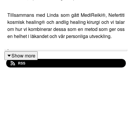
Tillsammans med Linda som gått MediReiki®, Nefertiti
kosmisk healing® och andlig healing kirurgi och vi talar
om hur vi kombinerar dessa som en metod som ger oss
en helhet i läkandet och vår personliga utveckling.
.
Show more
Andlig healing kirurgi
RSS
https://solkarina.se/produkt/avancerad-healingkirurgi/
.
https://solkarina.se/produkt/esoteriskt-radgivare-och-
dimensionellt-medium/
.
Shamballas ljus
https://solkarina.se/produkt/shamballas-
ljus-for-hogre-uppvaknande/