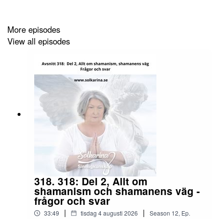
http://www.solkarina.se
http://www.sannessens.se
min digitala kursgård
More episodes
Instagram:
http://www.instagram.com/iamsolkarina.se
View all episodes
Facebook:
https://www.facebook.com/profile.php?
id=61573215027349
Youtube:
https://www.youtube.com/@solkarina
Kalender:
https://solkarina.se/kalender/
318. 318: Del 2, Allt om
shamanism och shamanens väg -
frågor och svar
|
|
33:49
tisdag 4 augusti 2026
Season
12
,
Ep.