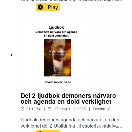
och dimensionsmedium
Play
https://solkarina.se/produkt/dimensionell-
kunskap/Donationer skickar du till 123 007 90 61
Sinnligkunskap, TACKMin facebook grupp
https://www.facebook.com/groups/16251419920
40360.Solkarina Sinnligkunskap®
//.http://www.medireiki.sehttp://www.solkarina.seh
ttp://www.sannessens.se min digitala
kursgårdInstagram:
http://www.instagram.com/iamsolkarina.seFaceb
ook: https://www.facebook.com/profile.php?
id=61573215027349Youtube:
https://www.youtube.com/@solkarinaKalender:htt
ps://solkarina.se/kalender/
Del 2 ljudbok demoners närvaro
och agenda en dold verklighet
|
|
01:12:54
måndag 8 juni 2026
Season
12
Ljudbok demoners agenda och närvaro, en dold
verklighet del 2.Utbildning till esoterisk rådgivare
och dimensionsmedium