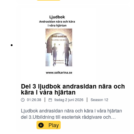
https://solkarina.se/produkt/dimensionell-
kunskap/Donationer skickar du till 123 007 90 61
Sinnligkunskap, TACKMin facebook grupp
https://www.facebook.com/groups/16251419920
40360.Solkarina Sinnligkunskap®
//.http://www.medireiki.sehttp://www.solkarina.seh
ttp://www.sannessens.se min digitala
kursgårdInstagram:
http://www.instagram.com/iamsolkarina.seFaceb
ook: https://www.facebook.com/profile.php?
id=61573215027349Youtube:
https://www.youtube.com/@solkarinaKalender:htt
ps://solkarina.se/kalender/
Del 3 ljudbok andrasidan nära och
kära i våra hjärtan
|
|
01:26:38
tisdag 2 juni 2026
Season
12
Ljudbok andrasidan nära och kära i våra hjärtan
del 3.Utbildning till esoterisk rådgivare och
dimensionsmedium
Play
https://solkarina.se/produkt/dimensionell-