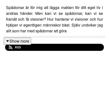
Spådomar är för mig att lägga makten för ditt eget liv i
andras händer. Men kan vi se spådomar, kan vi se
framåt och få visioner? Hur hanterar vi visioner och hur
hjälper vi egentligen människor bäst. Själv undviker jag
allt som har med spådomar att göra
.
Show more
RSS
Nästa kursstart är september 2025 läs mer om
utbildningen här
https://solkarina.se/produkt/esoteriskt-
radgivare-och-dimensionellt-medium/
.
Hemsida
https://solkarina.se/kalender/
.
Följ mig på Instagram:
http://www.instagram.com/solkarina.se