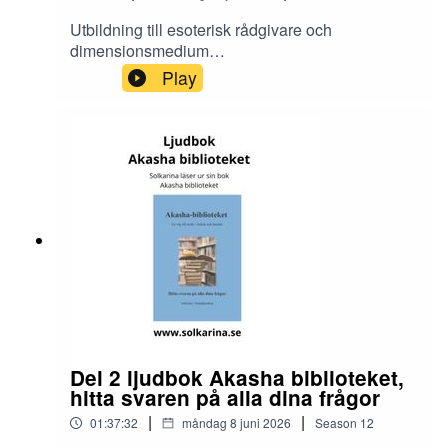
Utbildning till esoterisk rådgivare och
dimensionsmedium
https://solkarina.se/produkt/dimensionell-
Play
kunskap/Shamansk ettårig utbildning
https://solkarina.se/produkt/shamansk-
utbildning/Donationer skickar du till 123 007 90
61 Sinnligkunskap, TACK.Solkarina
Sinnligkunskap®
//.http://www.medireiki.sehttp://www.solkarina.seh
ttp://www.sannessens.se min digitala
kursgårdInstagram:
http://www.instagram.com/iamsolkarina.seFaceb
ook: https://www.facebook.com/profile.php?
id=61573215027349Youtube:
https://www.youtube.com/@solkarinaKalender:htt
ps://solkarina.se/kalender/
Del 2 ljudbok Akasha biblioteket,
hitta svaren på alla dina frågor
|
|
01:37:32
måndag 8 juni 2026
Season
12