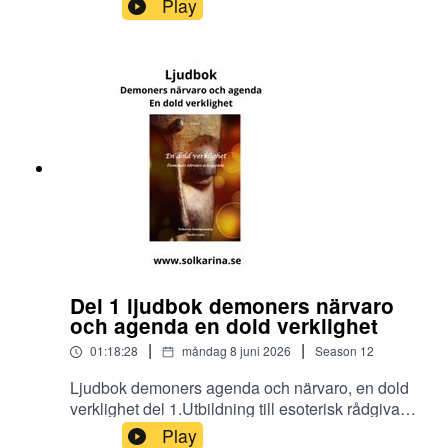
Play
https://solkarina.se/produkt/dimensionell-
kunskap/Donationer skickar du till 123 007 90 61
Sinnligkunskap, TACKMin facebook grupp
https://www.facebook.com/groups/16251419920
40360.Solkarina Sinnligkunskap®
//.http://www.medireiki.sehttp://www.solkarina.seh
ttp://www.sannessens.se min digitala
kursgårdInstagram:
http://www.instagram.com/iamsolkarina.seFaceb
ook: https://www.facebook.com/profile.php?
id=61573215027349Youtube:
https://www.youtube.com/@solkarinaKalender:htt
ps://solkarina.se/kalender/
Del 1 ljudbok demoners närvaro
och agenda en dold verklighet
|
|
01:18:28
måndag 8 juni 2026
Season
12
Ljudbok demoners agenda och närvaro, en dold
verklighet del 1.Utbildning till esoterisk rådgivare
och dimensionsmedium
Play