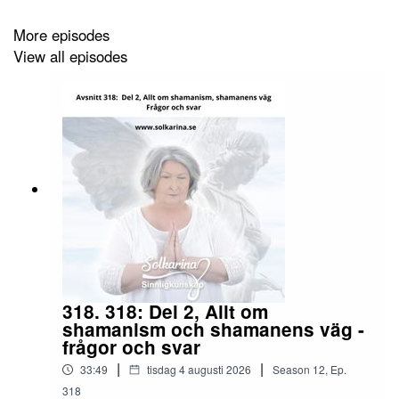
.
More episodes
View all episodes
Swisha donation till 123 007 90 61 Sinnligkunskap
.
MediReiki utbildning
https://solkarina.se/produkt-
kategori/allt-om-reiki-ryoho/
.
http://www.medireiki.se
http://www.sannessens.se
Digitala kursgården med
Reikiplattformen
318. 318: Del 2, Allt om
http://www.shamballa.se
shamanism och shamanens väg -
frågor och svar
|
|
33:49
tisdag 4 augusti 2026
Season
12
,
Ep.
Facebook:
http://www.facebook.com/Sinnligkunskap
318