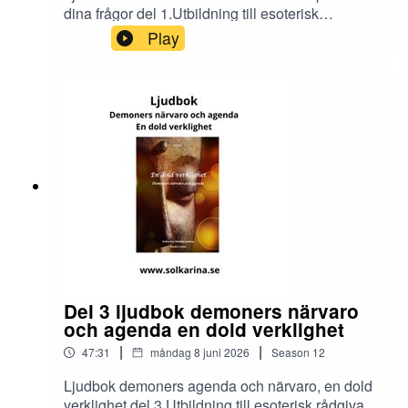
dina frågor del 1.Utbildning till esoterisk
rådgivare och dimensionsmedium
Play
https://solkarina.se/produkt/dimensionell-
kunskap/Donationer skickar du till 123 007 90 61
Sinnligkunskap, TACKMin facebook grupp
https://www.facebook.com/groups/16251419920
40360.Solkarina Sinnligkunskap®
//.http://www.medireiki.sehttp://www.solkarina.seh
ttp://www.sannessens.se min digitala
kursgårdInstagram:
http://www.instagram.com/iamsolkarina.seFaceb
ook: https://www.facebook.com/profile.php?
id=61573215027349Youtube:
https://www.youtube.com/@solkarinaKalender:htt
ps://solkarina.se/kalender/
Del 3 ljudbok demoners närvaro
och agenda en dold verklighet
|
|
47:31
måndag 8 juni 2026
Season
12
Ljudbok demoners agenda och närvaro, en dold
verklighet del 3.Utbildning till esoterisk rådgivare