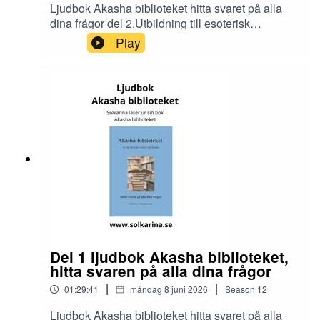
Ljudbok Akasha biblioteket hitta svaret på alla
dina frågor del 2.Utbildning till esoterisk
rådgivare och dimensionsmedium
Play
https://solkarina.se/produkt/dimensionell-
kunskap/Donationer skickar du till 123 007 90 61
Sinnligkunskap, TACKMin facebook grupp
https://www.facebook.com/groups/16251419920
40360.Solkarina Sinnligkunskap®
//.http://www.medireiki.sehttp://www.solkarina.seh
ttp://www.sannessens.se min digitala
kursgårdInstagram:
http://www.instagram.com/iamsolkarina.seFaceb
ook: https://www.facebook.com/profile.php?
id=61573215027349Youtube:
https://www.youtube.com/@solkarinaKalender:htt
ps://solkarina.se/kalender/
Del 1 ljudbok Akasha biblioteket,
hitta svaren på alla dina frågor
|
|
01:29:41
måndag 8 juni 2026
Season
12
Ljudbok Akasha biblioteket hitta svaret på alla