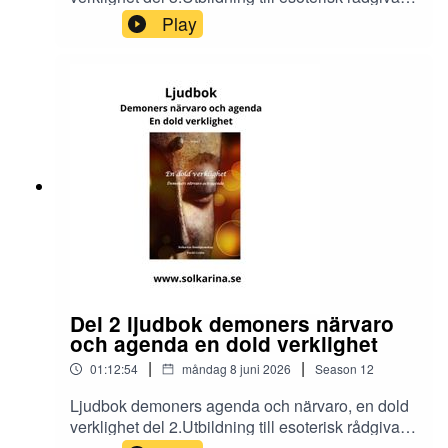
och dimensionsmedium
Play
https://solkarina.se/produkt/dimensionell-
kunskap/Donationer skickar du till 123 007 90 61
Sinnligkunskap, TACKMin facebook grupp
https://www.facebook.com/groups/16251419920
40360.Solkarina Sinnligkunskap®
//.http://www.medireiki.sehttp://www.solkarina.seh
ttp://www.sannessens.se min digitala
kursgårdInstagram:
http://www.instagram.com/iamsolkarina.seFaceb
ook: https://www.facebook.com/profile.php?
id=61573215027349Youtube:
https://www.youtube.com/@solkarinaKalender:htt
ps://solkarina.se/kalender/
Del 2 ljudbok demoners närvaro
och agenda en dold verklighet
|
|
01:12:54
måndag 8 juni 2026
Season
12
Ljudbok demoners agenda och närvaro, en dold
verklighet del 2.Utbildning till esoterisk rådgivare
och dimensionsmedium