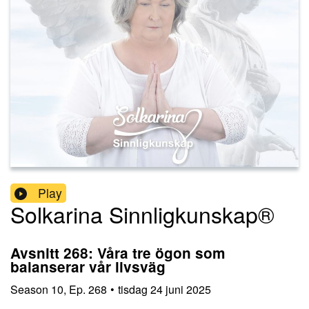
Play
Solkarina Sinnligkunskap®
Avsnitt 268: Våra tre ögon som
balanserar vår livsväg
Season
10
,
Ep.
268
•
tisdag 24 juni 2025