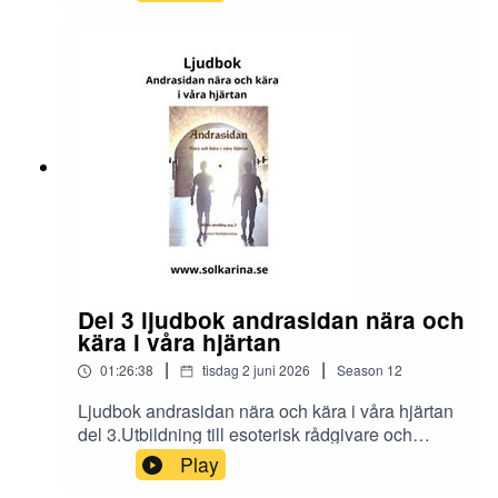
https://solkarina.se/produkt/dimensionell-
kunskap/Donationer skickar du till 123 007 90 61
Sinnligkunskap, TACKMin facebook grupp
https://www.facebook.com/groups/16251419920
40360.Solkarina Sinnligkunskap®
//.http://www.medireiki.sehttp://www.solkarina.seh
ttp://www.sannessens.se min digitala
kursgårdInstagram:
http://www.instagram.com/iamsolkarina.seFaceb
ook: https://www.facebook.com/profile.php?
id=61573215027349Youtube:
https://www.youtube.com/@solkarinaKalender:htt
ps://solkarina.se/kalender/
Del 3 ljudbok andrasidan nära och
kära i våra hjärtan
|
|
01:26:38
tisdag 2 juni 2026
Season
12
Ljudbok andrasidan nära och kära i våra hjärtan
del 3.Utbildning till esoterisk rådgivare och
dimensionsmedium
Play
https://solkarina.se/produkt/dimensionell-