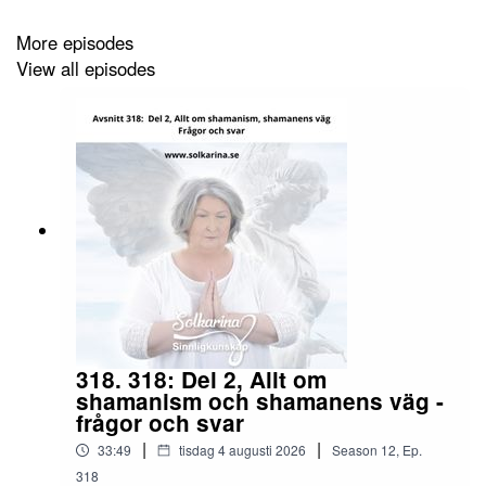
Reikiplattformen
More episodes
http://www.shamballa.se
View all episodes
Facebook:
http://www.facebook.com/Sinnligkunskap
Youtube:
https://www.youtube.com/user/sinnligkunskap/videos
318. 318: Del 2, Allt om
shamanism och shamanens väg -
frågor och svar
|
|
33:49
tisdag 4 augusti 2026
Season
12
,
Ep.
318