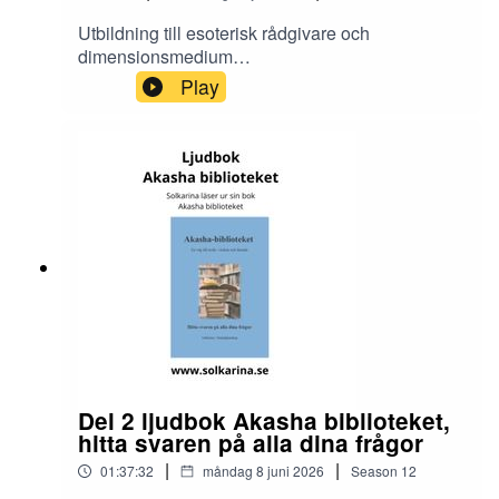
Utbildning till esoterisk rådgivare och
dimensionsmedium
https://solkarina.se/produkt/dimensionell-
Play
kunskap/Shamansk ettårig utbildning
https://solkarina.se/produkt/shamansk-
utbildning/Donationer skickar du till 123 007 90
61 Sinnligkunskap, TACK.Solkarina
Sinnligkunskap®
//.http://www.medireiki.sehttp://www.solkarina.seh
ttp://www.sannessens.se min digitala
kursgårdInstagram:
http://www.instagram.com/iamsolkarina.seFaceb
ook: https://www.facebook.com/profile.php?
id=61573215027349Youtube:
https://www.youtube.com/@solkarinaKalender:htt
ps://solkarina.se/kalender/
Del 2 ljudbok Akasha biblioteket,
hitta svaren på alla dina frågor
|
|
01:37:32
måndag 8 juni 2026
Season
12