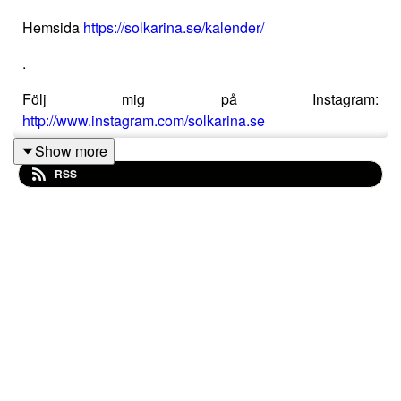
Hemsida
https://solkarina.se/kalender/
.
Följ mig på Instagram:
http://www.instagram.com/solkarina.se
Show more
.
RSS
Swisha donation till 123 007 90 61 Sinnligkunskap
.
MediReiki utbildning
https://solkarina.se/produkt-
kategori/allt-om-reiki-ryoho/
.
http://www.medireiki.se
http://www.sannessens.se
Digitala kursgården med