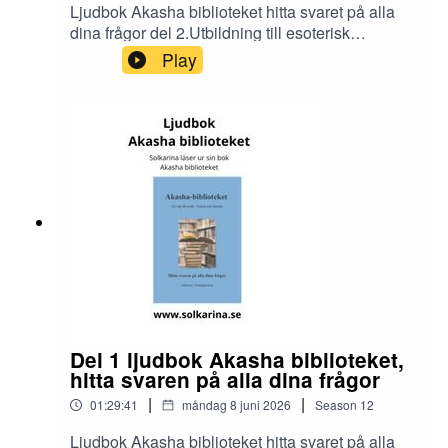
Ljudbok Akasha biblioteket hitta svaret på alla
dina frågor del 2.Utbildning till esoterisk
rådgivare och dimensionsmedium
Play
https://solkarina.se/produkt/dimensionell-
kunskap/Donationer skickar du till 123 007 90 61
Sinnligkunskap, TACKMin facebook grupp
https://www.facebook.com/groups/16251419920
40360.Solkarina Sinnligkunskap®
//.http://www.medireiki.sehttp://www.solkarina.seh
ttp://www.sannessens.se min digitala
kursgårdInstagram:
http://www.instagram.com/iamsolkarina.seFaceb
ook: https://www.facebook.com/profile.php?
id=61573215027349Youtube:
https://www.youtube.com/@solkarinaKalender:htt
ps://solkarina.se/kalender/
Del 1 ljudbok Akasha biblioteket,
hitta svaren på alla dina frågor
|
|
01:29:41
måndag 8 juni 2026
Season
12
Ljudbok Akasha biblioteket hitta svaret på alla