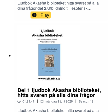
Ljudbok Akasha biblioteket hitta svaret på alla
dina frågor del 2.Utbildning till esoterisk
rådgivare och dimensionsmedium
Play
https://solkarina.se/produkt/dimensionell-
kunskap/Donationer skickar du till 123 007 90 61
Sinnligkunskap, TACKMin facebook grupp
https://www.facebook.com/groups/16251419920
40360.Solkarina Sinnligkunskap®
//.http://www.medireiki.sehttp://www.solkarina.seh
ttp://www.sannessens.se min digitala
kursgårdInstagram:
http://www.instagram.com/iamsolkarina.seFaceb
ook: https://www.facebook.com/profile.php?
id=61573215027349Youtube:
https://www.youtube.com/@solkarinaKalender:htt
ps://solkarina.se/kalender/
Del 1 ljudbok Akasha biblioteket,
hitta svaren på alla dina frågor
|
|
01:29:41
måndag 8 juni 2026
Season
12
Ljudbok Akasha biblioteket hitta svaret på alla