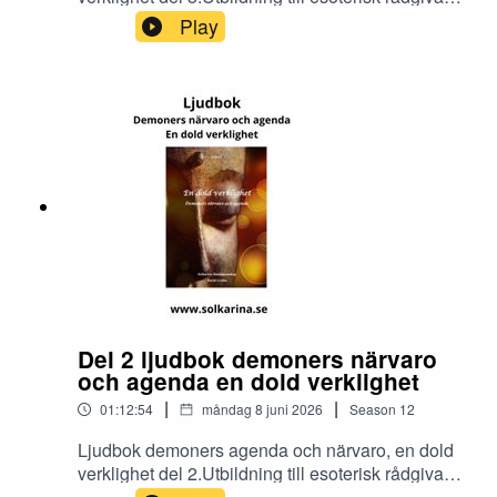
och dimensionsmedium
Play
https://solkarina.se/produkt/dimensionell-
kunskap/Donationer skickar du till 123 007 90 61
Sinnligkunskap, TACKMin facebook grupp
https://www.facebook.com/groups/16251419920
40360.Solkarina Sinnligkunskap®
//.http://www.medireiki.sehttp://www.solkarina.seh
ttp://www.sannessens.se min digitala
kursgårdInstagram:
http://www.instagram.com/iamsolkarina.seFaceb
ook: https://www.facebook.com/profile.php?
id=61573215027349Youtube:
https://www.youtube.com/@solkarinaKalender:htt
ps://solkarina.se/kalender/
Del 2 ljudbok demoners närvaro
och agenda en dold verklighet
|
|
01:12:54
måndag 8 juni 2026
Season
12
Ljudbok demoners agenda och närvaro, en dold
verklighet del 2.Utbildning till esoterisk rådgivare
och dimensionsmedium