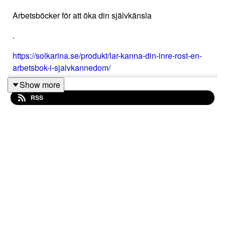
Arbetsböcker för att öka din självkänsla
.
https://solkarina.se/produkt/lar-kanna-din-inre-rost-en-
arbetsbok-i-sjalvkannedom/
Show more
,
RSS
https://solkarina.se/produkt/trana-dina-kanslor-och-lev-i-
flode-en-liten-arbetsbok-i-sjalvkannedom/
.
Hemsida
https://solkarina.se/kalender/
.
Följ mig på Instagram:
http://www.instagram.com/solkarina.se