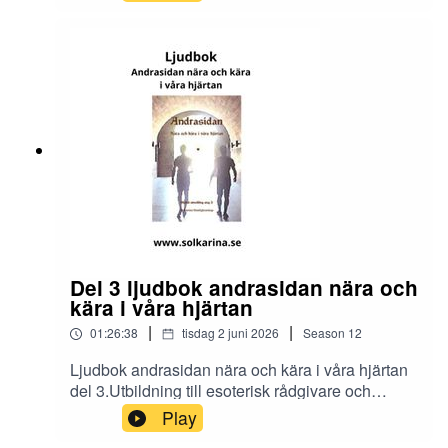
https://solkarina.se/produkt/dimensionell-
kunskap/Donationer skickar du till 123 007 90 61
Sinnligkunskap, TACKMin facebook grupp
https://www.facebook.com/groups/16251419920
40360.Solkarina Sinnligkunskap®
//.http://www.medireiki.sehttp://www.solkarina.seh
ttp://www.sannessens.se min digitala
kursgårdInstagram:
http://www.instagram.com/iamsolkarina.seFaceb
ook: https://www.facebook.com/profile.php?
id=61573215027349Youtube:
https://www.youtube.com/@solkarinaKalender:htt
ps://solkarina.se/kalender/
Del 3 ljudbok andrasidan nära och
kära i våra hjärtan
|
|
01:26:38
tisdag 2 juni 2026
Season
12
Ljudbok andrasidan nära och kära i våra hjärtan
del 3.Utbildning till esoterisk rådgivare och
dimensionsmedium
Play
https://solkarina.se/produkt/dimensionell-