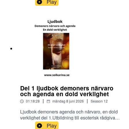
Play
https://solkarina.se/produkt/dimensionell-
kunskap/Donationer skickar du till 123 007 90 61
Sinnligkunskap, TACKMin facebook grupp
https://www.facebook.com/groups/16251419920
40360.Solkarina Sinnligkunskap®
//.http://www.medireiki.sehttp://www.solkarina.seh
ttp://www.sannessens.se min digitala
kursgårdInstagram:
http://www.instagram.com/iamsolkarina.seFaceb
ook: https://www.facebook.com/profile.php?
id=61573215027349Youtube:
https://www.youtube.com/@solkarinaKalender:htt
ps://solkarina.se/kalender/
Del 1 ljudbok demoners närvaro
och agenda en dold verklighet
|
|
01:18:28
måndag 8 juni 2026
Season
12
Ljudbok demoners agenda och närvaro, en dold
verklighet del 1.Utbildning till esoterisk rådgivare
och dimensionsmedium
Play