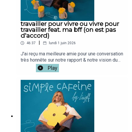
travailler pour vivre ou vivre pour
travailler feat. ma bff (on est pas
d'accord)
|
46:37
lundi 1 juin 2026
J'ai reçu ma meilleure amie pour une conversation
très honnête sur notre rapport & notre vision du
travail qui a évoluée à travers les annéesOn a
Play
grandi ensemble, avec les mêmes valeurs, les
mêmes envies, beaucoup de rêves en commun.Et
pourtant, aujourd'hui, à 26 ans, on se rend compte
qu'on vit les choses différemment, notamment
autour du travail ... qu'on envie pas du tout la vie
de l'autre.Si tu veux la version vidéo du podcast
c'est iciMon café : @simplecafeine Mon compte
perso @leajplf ?J'ai hate de te
lire!Bienveillance,S&S,Léa ✨🫶🏻