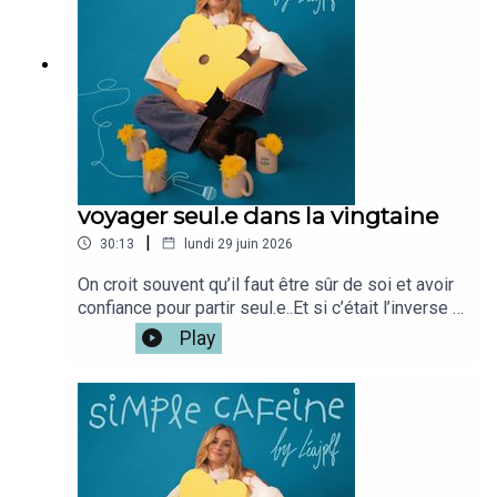
voyager seul.e dans la vingtaine
|
30:13
lundi 29 juin 2026
On croit souvent qu’il faut être sûr de soi et avoir
confiance pour partir seul.e..Et si c’était l’inverse ?
Et si chaque train pris, chaque décision, chaque
Play
détour, chaque rencontre nous apprenait à nous
faire confiance ?J'avais hâte de te retrouver
autour de ce sujet que j'aime tant,Si tu veux la
version vidéo du podcast c'est iciMon café
disponible ici : www.simplecafeine.comMon
compte perso @leajplf ?J'ai hate de te
lire!Bienveillance,S&S,Léa ✨🫶🏻