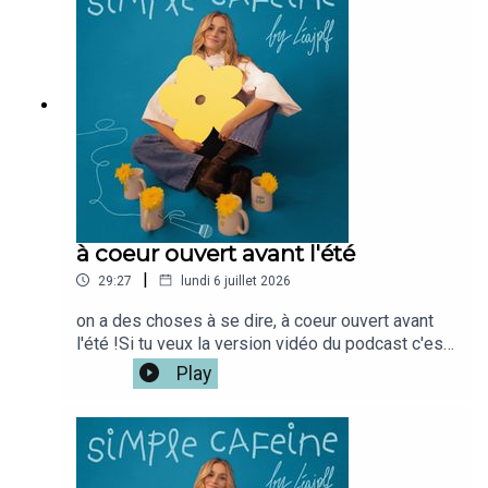
quelques pages. Si tu veux la version vidéo du
podcast c'est iciMon café disponible ici
: www.simplecafeine.comMon compte
perso @leajplf ?J'ai hate de te
lire!Bienveillance,S&S,Léa ✨🫶🏻
à coeur ouvert avant l'été
|
29:27
lundi 6 juillet 2026
on a des choses à se dire, à coeur ouvert avant
l'été !Si tu veux la version vidéo du podcast c'est
iciMon café disponible ici
Play
: www.simplecafeine.comMon compte
perso @leajplf ?J'ai hate de te
lire!Bienveillance,S&S,Léa ✨🫶🏻