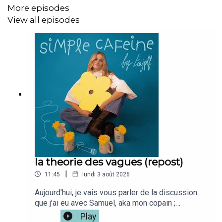
J'ai hate de te lire!
More episodes
View all episodes
Bienveillance,
Lea
la theorie des vagues (repost)
|
11:45
lundi 3 août 2026
Aujourd'hui, je vais vous parler de la discussion
que j'ai eu avec Samuel, aka mon copain ;
"Emotions are like a wave".Depuis, j'ai
Play