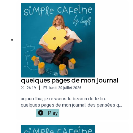
: www.simplecafeine.comMon compte
perso @leajplf ?J'ai hate de te
lire!Bienveillance,S&S,Léa ✨🫶🏻
quelques pages de mon journal
|
26:19
lundi 20 juillet 2026
aujourd’hui, je ressens le besoin de te lire
quelques pages de mon journal, des pensées que
j’ai écrites sans trop réfléchir, juste pour poser
Play
des émotions et des choses que j’avais au fond
de moi,rien de ça n’était destiné à être lu sur le
podcast, mais j’ai eu envie de t’ouvrir ces