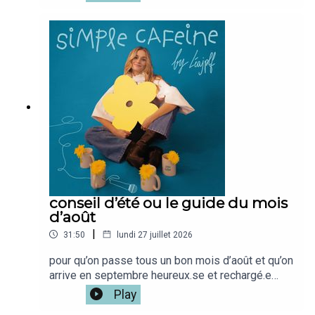
l'impression de mieux me comprendre, et de
mieux comprendre les reactions des autres alors
il FALLAIT que je vous partage tout ca.Mon café
: @simplecafeine Mon compte perso @leajplf ?
J'ai hate de te lire!Bienveillance,S&S,Léa ✨🫶🏻
conseil d’été ou le guide du mois
d’août
|
31:50
lundi 27 juillet 2026
pour qu’on passe tous un bon mois d’août et qu’on
arrive en septembre heureux.se et rechargé.e
⭐️bel été xxxSi tu veux la version vidéo du
Play
podcast c'est iciMon café disponible ici