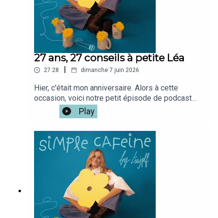
27 ans, 27 conseils à petite Léa
|
27:28
dimanche 7 juin 2026
Hier, c'était mon anniversaire. Alors à cette
occasion, voici notre petit épisode de podcast
rituel, les choses que j'ai apprises cettes années
Play
ou les conseils que j'aurai aimé savoir plus tot !Si
tu veux la version vidéo du podcast c'est iciMon
café disponible le 10/06 ici
: www.simplecafeine.comMon compte
perso @leajplf ?J'ai hate de te
lire!Bienveillance,S&S,Léa ✨🫶🏻