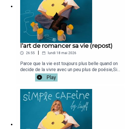
du podcast c'est iciMon café
: @simplecafeine Mon compte perso @leajplf ?
J'ai hate de te lire!Bienveillance,S&S,Léa ✨🫶🏻
l’art de romancer sa vie (repost)
|
26:55
lundi 18 mai 2026
Parce que la vie est toujours plus belle quand on
decide de la vivre avec un peu plus de poésie,Si
tu veux la version vidéo du podcast c'est iciMon
Play
café : @simplecafeine Mon compte
perso @leajplf ?J'ai hate de te
lire!Bienveillance,S&S,Léa ✨🫶🏻