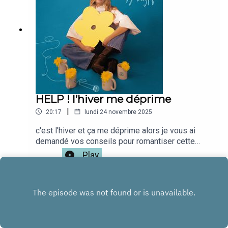
HELP ! l’hiver me déprime
|
20:17
lundi 24 novembre 2025
c'est l'hiver et ça me déprime alors je vous ai
demandé vos conseils pour romantiser cette
période la de l'année,J’espère que cet épisode
Play
vous passionnera autant que moi,On se retrouve
sur @simplecafeine ou mon compte
perso @leajplf ?J'ai hate de te
lire!Bienveillance,S&S,Léa