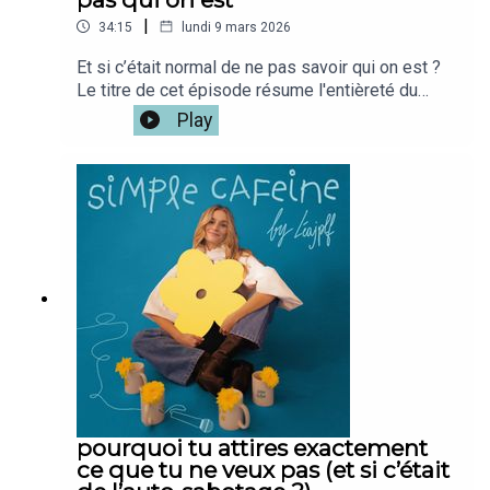
www.solere.frRetrouvez les autres épisodes de
|
34:15
lundi 9 mars 2026
podcast : https://beacons.ai/simplecafeine✭
Mon instagram : www.instagram.com/leajplf✭ Ma
Et si c’était normal de ne pas savoir qui on est ?
chaine ytb de podcast : @danslatêtedelea ✭ Mon
Le titre de cet épisode résume l'entièreté du
café : www.simplecafeine.comÀ lundi prochain
podcast, je suis tellement fière de cet épisode -
Play
!!!Lea
j'espère te planter une petite graine dans la
tete.Si tu veux la version vidéo du podcast c'est
iciMon café : @simplecafeine Mon compte
perso @leajplf ?J'ai hate de te
lire!Bienveillance,S&S,Léa ✨🫶🏻
pourquoi tu attires exactement
ce que tu ne veux pas (et si c’était