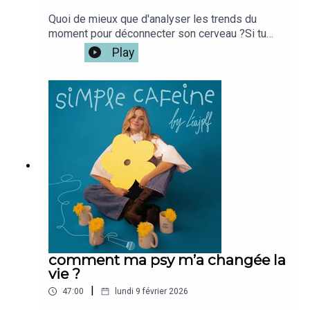
Quoi de mieux que d'analyser les trends du
moment pour déconnecter son cerveau ?Si tu
veux la version vidéo du podcast c'est iciOn se
Play
retrouve sur @simplecafeine ou mon compte
perso @leajplf ?J'ai hate de te
lire!Bienveillance,S&S,Léa ✨🫶🏻
comment ma psy m’a changée la
vie ?
|
47:00
lundi 9 février 2026