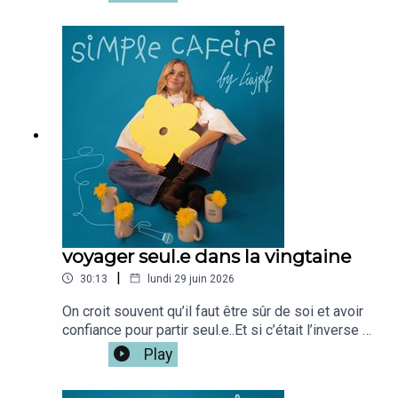
: www.simplecafeine.comMon compte
perso @leajplf ?J'ai hate de te
lire!Bienveillance,S&S,Léa ✨🫶🏻
voyager seul.e dans la vingtaine
|
30:13
lundi 29 juin 2026
On croit souvent qu’il faut être sûr de soi et avoir
confiance pour partir seul.e..Et si c’était l’inverse ?
Et si chaque train pris, chaque décision, chaque
Play
détour, chaque rencontre nous apprenait à nous
faire confiance ?J'avais hâte de te retrouver