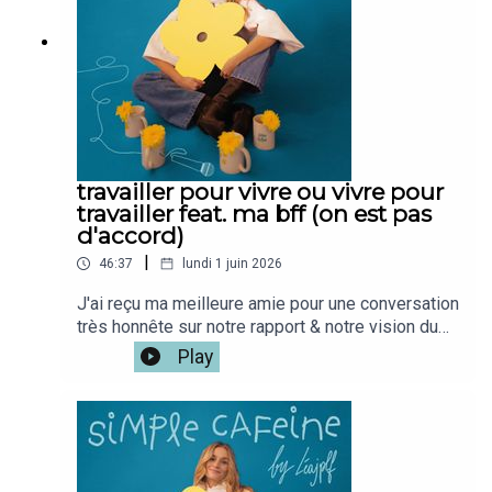
travailler pour vivre ou vivre pour
travailler feat. ma bff (on est pas
d'accord)
|
46:37
lundi 1 juin 2026
J'ai reçu ma meilleure amie pour une conversation
très honnête sur notre rapport & notre vision du
travail qui a évoluée à travers les annéesOn a
Play
grandi ensemble, avec les mêmes valeurs, les
mêmes envies, beaucoup de rêves en commun.Et
pourtant, aujourd'hui, à 26 ans, on se rend compte
qu'on vit les choses différemment, notamment
autour du travail ... qu'on envie pas du tout la vie
de l'autre.Si tu veux la version vidéo du podcast