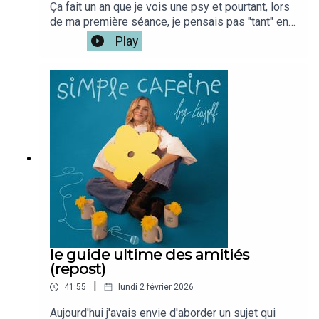
Ça fait un an que je vois une psy et pourtant, lors
de ma première séance, je pensais pas "tant" en
avoir besoin que ça. Voici ce que j'ai appris en 1
Play
an mais surtout, parlons du déclic, et de tout ce
qu'on ne te dit pas quand tu vas voir une psy (et
avant...)Si tu veux la version vidéo du podcast
c'est iciMon café : @simplecafeine Mon compte
perso @leajplf ?J'ai hate de te
lire!Bienveillance,S&S,Léa ✨🫶🏻
le guide ultime des amitiés
(repost)
|
41:55
lundi 2 février 2026
Aujourd'hui j'avais envie d'aborder un sujet qui