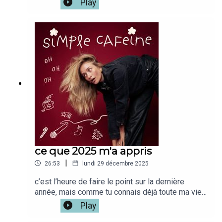
Play
aussi je vis ca.Alors voila 5 conseils qui m'aident
à retrouver la motivation et à me sentir
mieux.J'espère que ça vous aidera,On se retrouve
sur @simplecafeine ou mon compte
perso @leajplf ?J'ai hate de te
lire!Bienveillance,S&S,Léa
ce que 2025 m'a appris
|
26:53
lundi 29 décembre 2025
c’est l’heure de faire le point sur la dernière
année, mais comme tu connais déjà toute ma vie..
je me suis dit que j’allais te résumer les choses
Play
que j’ai apprises en 2025 (en espérant que ça