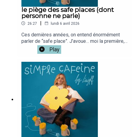
café : www.simplecafeine.comÀ lundi prochain
le piège des safe places (dont
!!!Lea
personne ne parle)
|
26:27
lundi 6 avril 2026
Ces dernières années, on entend énormément
parler de “safe place”. J’avoue… moi la première,
j’adore ce concept.. jusqu'à ce que ce soit trop
Play
pris à l'extreme.hâte de lire ce que tu en penses
!!Si tu veux la version vidéo du podcast c'est
iciMon café : @simplecafeine Mon compte
perso @leajplf ?J'ai hate de te
lire!Bienveillance,S&S,Léa ✨🫶🏻