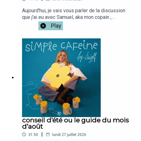
Aujourd'hui, je vais vous parler de la discussion
que j'ai eu avec Samuel, aka mon copain ;
"Emotions are like a wave".Depuis, j'ai
Play
l'impression de mieux me comprendre, et de
mieux comprendre les reactions des autres alors
il FALLAIT que je vous partage tout ca.Mon café
: @simplecafeine Mon compte perso @leajplf ?
J'ai hate de te lire!Bienveillance,S&S,Léa ✨🫶🏻
conseil d’été ou le guide du mois
d’août
|
31:50
lundi 27 juillet 2026