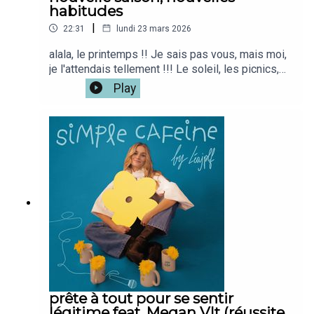
habitudes
|
22:31
lundi 23 mars 2026
alala, le printemps !! Je sais pas vous, mais moi,
je l'attendais tellement !!! Le soleil, les picnics,
les fleurs !!!!on s'en parle !!!Si tu veux la version
Play
vidéo du podcast c'est iciMon café
: @simplecafeine Mon compte perso @leajplf ?
J'ai hate de te lire!Bienveillance,S&S,Léa ✨🫶🏻
prête à tout pour se sentir
légitime feat. Megan Vlt (réussite,