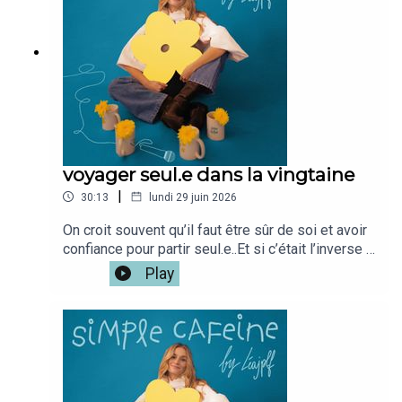
voyager seul.e dans la vingtaine
|
30:13
lundi 29 juin 2026
On croit souvent qu’il faut être sûr de soi et avoir
confiance pour partir seul.e..Et si c’était l’inverse ?
Et si chaque train pris, chaque décision, chaque
Play
détour, chaque rencontre nous apprenait à nous
faire confiance ?J'avais hâte de te retrouver
autour de ce sujet que j'aime tant,Si tu veux la
version vidéo du podcast c'est iciMon café
disponible ici : www.simplecafeine.comMon
compte perso @leajplf ?J'ai hate de te
lire!Bienveillance,S&S,Léa ✨🫶🏻