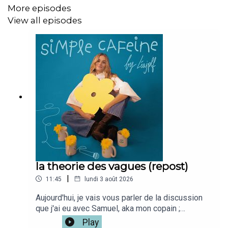
Album You Are
More episodes
https://www.buzzfeed.com/fiercelegend678/design-a-
View all episodes
house-and-well-tell-you-which-taylor-swi
Quel métier ?
https://www.quizz.biz/quizz-993463.html
t’es clean girl, hot girl, bad girl..?
https://www.quizz.biz/quizz-1912297.html
Mon café :
@simplecafeine
Mon compte perso
@leajplf
?
la theorie des vagues (repost)
|
11:45
lundi 3 août 2026
J'ai hate de te lire!
Aujourd'hui, je vais vous parler de la discussion
que j'ai eu avec Samuel, aka mon copain ;
"Emotions are like a wave".Depuis, j'ai
Play
Bienveillance,