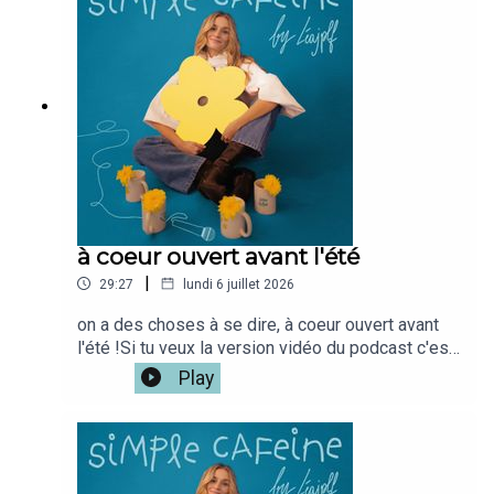
quelques pages. Si tu veux la version vidéo du
podcast c'est iciMon café disponible ici
: www.simplecafeine.comMon compte
perso @leajplf ?J'ai hate de te
lire!Bienveillance,S&S,Léa ✨🫶🏻
à coeur ouvert avant l'été
|
29:27
lundi 6 juillet 2026
on a des choses à se dire, à coeur ouvert avant
l'été !Si tu veux la version vidéo du podcast c'est
iciMon café disponible ici
Play
: www.simplecafeine.comMon compte
perso @leajplf ?J'ai hate de te
lire!Bienveillance,S&S,Léa ✨🫶🏻