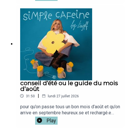
l'impression de mieux me comprendre, et de
mieux comprendre les reactions des autres alors
S&S,
il FALLAIT que je vous partage tout ca.Mon café
: @simplecafeine Mon compte perso @leajplf ?
J'ai hate de te lire!Bienveillance,S&S,Léa ✨🫶🏻
Léa ✨🫶🏻
conseil d’été ou le guide du mois
d’août
|
31:50
lundi 27 juillet 2026
pour qu’on passe tous un bon mois d’août et qu’on
arrive en septembre heureux.se et rechargé.e
⭐️bel été xxxSi tu veux la version vidéo du
Play
podcast c'est iciMon café disponible ici