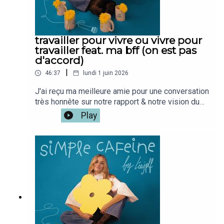
travailler pour vivre ou vivre pour
travailler feat. ma bff (on est pas
d'accord)
|
46:37
lundi 1 juin 2026
J'ai reçu ma meilleure amie pour une conversation
très honnête sur notre rapport & notre vision du
travail qui a évoluée à travers les annéesOn a
Play
grandi ensemble, avec les mêmes valeurs, les
mêmes envies, beaucoup de rêves en commun.Et
pourtant, aujourd'hui, à 26 ans, on se rend compte
qu'on vit les choses différemment, notamment
autour du travail ... qu'on envie pas du tout la vie
de l'autre.Si tu veux la version vidéo du podcast
c'est iciMon café : @simplecafeine Mon compte
perso @leajplf ?J'ai hate de te
lire!Bienveillance,S&S,Léa ✨🫶🏻