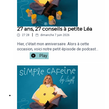
27 ans, 27 conseils à petite Léa
|
27:28
dimanche 7 juin 2026
Hier, c'était mon anniversaire. Alors à cette
occasion, voici notre petit épisode de podcast
rituel, les choses que j'ai apprises cettes années
Play
ou les conseils que j'aurai aimé savoir plus tot !Si
tu veux la version vidéo du podcast c'est iciMon
café disponible le 10/06 ici
: www.simplecafeine.comMon compte
perso @leajplf ?J'ai hate de te
lire!Bienveillance,S&S,Léa ✨🫶🏻