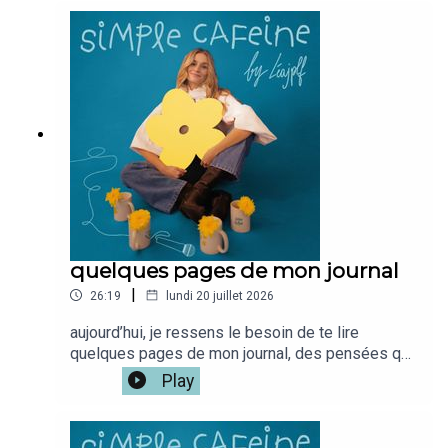
: www.simplecafeine.comMon compte
perso @leajplf ?J'ai hate de te
lire!Bienveillance,S&S,Léa ✨🫶🏻
quelques pages de mon journal
|
26:19
lundi 20 juillet 2026
aujourd’hui, je ressens le besoin de te lire
quelques pages de mon journal, des pensées que
j’ai écrites sans trop réfléchir, juste pour poser
Play
des émotions et des choses que j’avais au fond
de moi,rien de ça n’était destiné à être lu sur le
podcast, mais j’ai eu envie de t’ouvrir ces