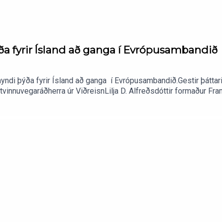
ða fyrir Ísland að ganga í Evrópusambandið
myndi þýða fyrir Ísland að ganga í Evrópusambandið.Gestir þátta
atvinnuvegaráðherra úr ViðreisnLilja D. Alfreðsdóttir formaður