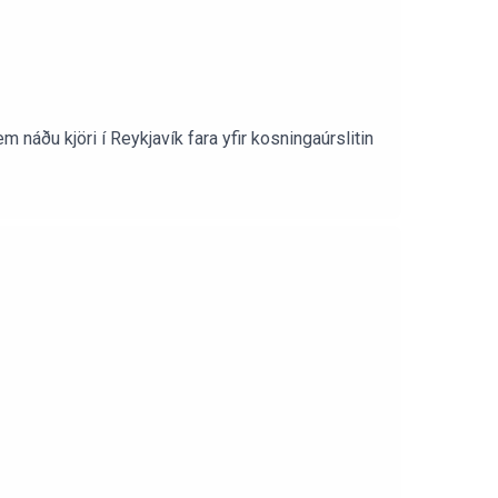
 náðu kjöri í Reykjavík fara yfir kosningaúrslitin