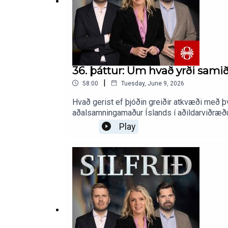
36. þáttur: Um hvað yrði sam
|
58:00
Tuesday, June 9, 2026
Hvað gerist ef þjóðin greiðir atkvæði með 
aðalsamningamaður Íslands í aðildarviðræðu
samningaborðinu. Í síðari hluta þáttarins k
Play
Árnason ráðuneytisstjóri atvinnuvegaráðune
aðildarviðræðunum. Umsjón með þættinum hef