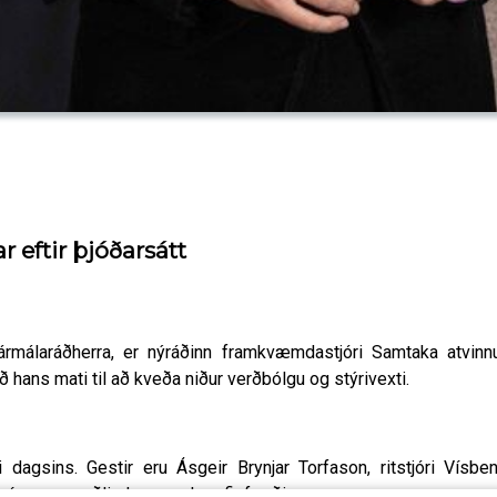
r eftir þjóðarsátt
jármálaráðherra, er nýráðinn framkvæmdastjóri Samtaka atvinn
 hans mati til að kveða niður verðbólgu og stýrivexti.
dagsins. Gestir eru Ásgeir Brynjar Torfason, ritstjóri Vísbend
rímsson, auðlinda og umhverfisfræðingur.