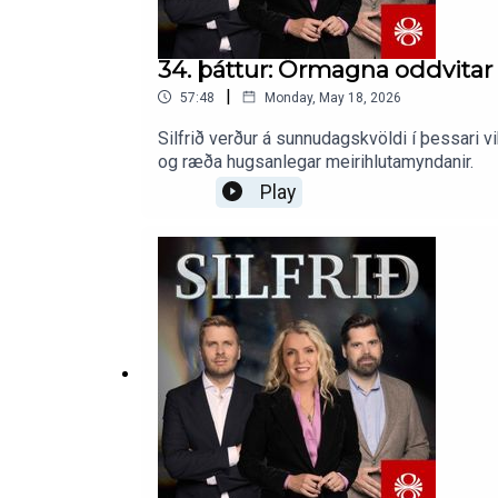
34. þáttur: Örmagna oddvitar
|
57:48
Monday, May 18, 2026
Silfrið verður á sunnudagskvöldi í þessari v
og ræða hugsanlegar meirihlutamyndanir.
Play