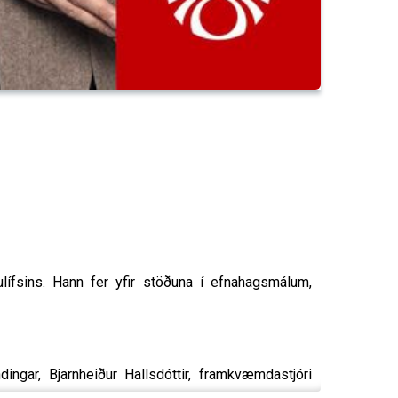
ulífsins. Hann fer yfir stöðuna í efnahagsmálum,
ingar, Bjarnheiður Hallsdóttir, framkvæmdastjóri