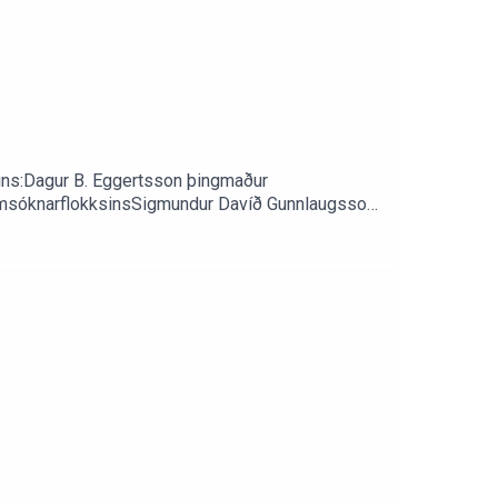
rins:Dagur B. Eggertsson þingmaður
 FramsóknarflokksinsSigmundur Davíð Gunnlaugsson