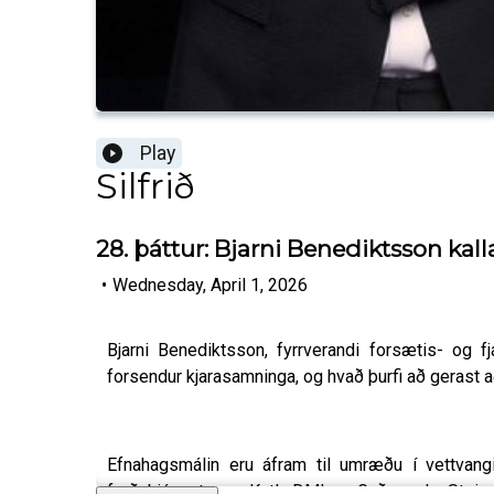
Play
Silfrið
28. þáttur: Bjarni Benediktsson kalla
•
Wednesday, April 1, 2026
Bjarni Benediktsson, fyrrverandi forsætis- og f
forsendur kjarasamninga, og hvað þurfi að gerast að
Efnahagsmálin eru áfram til umræðu í vettvangi 
ferðaþjónustunnar Katla DMI, og Guðmundur Steing