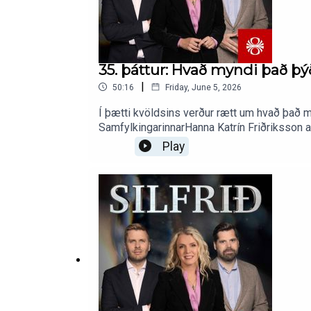
35. þáttur: Hvað myndi það þý
|
50:16
Friday, June 5, 2026
Í þætti kvöldsins verður rætt um hvað það 
SamfylkingarinnarHanna Katrín Friðriksson 
formaður Miðflokksins
Play