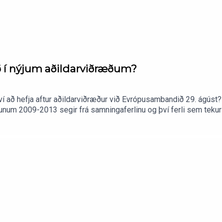
ið í nýjum aðildarviðræðum?
því að hefja aftur aðildarviðræður við Evrópusambandið 29. ágús
num 2009-2013 segir frá samningaferlinu og því ferli sem tekur 
oma Gylfi Magnússon hagfræðiprófessor við HÍ, Margrét Einarsdótti
ytisins og Vilborg Ása Guðjónsdóttir alþjóðastjórnmálafræðingur
ur Sigríður Hagalín Björnsdóttir.