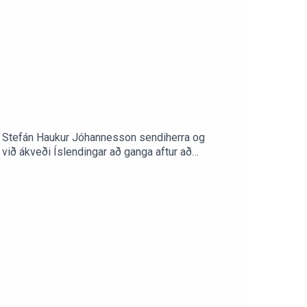
t? Stefán Haukur Jóhannesson sendiherra og
við ákveði Íslendingar að ganga aftur að
r prófessor í Evrópurétti við HR, Kolbeinn
 og ræða helstu málefni sem þyrfti að semja um í