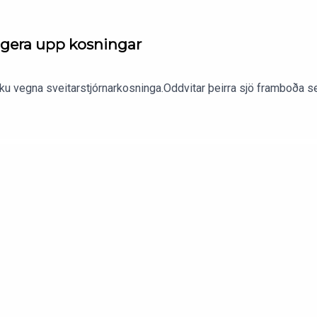
 gera upp kosningar
iku vegna sveitarstjórnarkosninga.Oddvitar þeirra sjö framboða sem