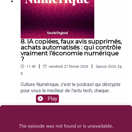
par IAMauvaise nouvelle si vous devez changer
d'ordinateur : les coûts s'envolent chez HPLes
podcasts dépassent la radio aux Etats-Unis : un
basculement historique dans l'audioSuivez toute
l'actualité du numérique sur Siècle Digital et
abonnez-vous au podcast Culture Numérique
pour ne manquer aucun épisode !
8. IA copiées, faux avis supprimés,
achats automatisés : qui contrôle
vraiment l’économie numérique
?
|
|
11:40
vendredi 27 février 2026
Saison
2026
,
Ep.
8
Culture Numérique, c'est le podcast qui décrypte
pour vous le meilleur de l'actu tech, chaque
semaine ! Au programme de cet épisode
Play
:Anthropic accuse des entreprises chinoises
d'avoir copié son intelligence artificielleMistral AI
rattrapé par des soupçons de pillage
massifApple prépare un produit capable de
comprendre ce que vous regardezTikTok génère