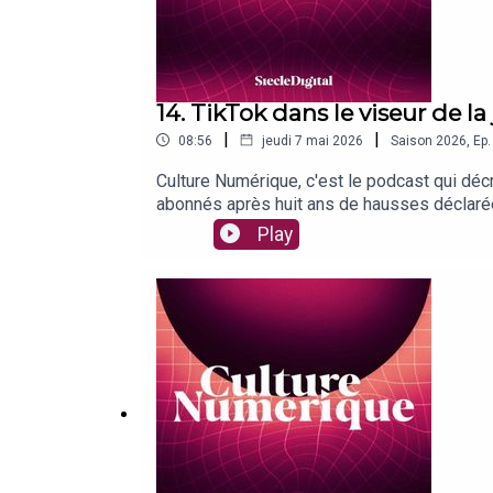
14. TikTok dans le viseur de la 
|
|
08:56
jeudi 7 mai 2026
Saison
2026
,
Ep.
Culture Numérique, c'est le podcast qui déc
abonnés après huit ans de hausses déclarée
ouvre un débat explosif : la TNT pourrait s
Play
à l'ANTS : près de 12 millions de comptes to
l'actualité du numérique sur Siècle Digita