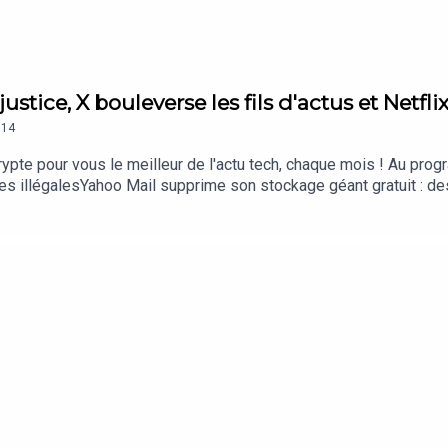
justice, X bouleverse les fils d'actus et Netf
14
rypte pour vous le meilleur de l'actu tech, chaque mois ! Au pr
s illégalesYahoo Mail supprime son stockage géant gratuit : de
'arrêter en FranceLe vol d'identifiants explose, plus d'un milli
uchés, le site ferméDire "merci" à une IA ne serait peut-être pas
l et abonnez-vous au podcast Culture Numérique pour ne manquer 