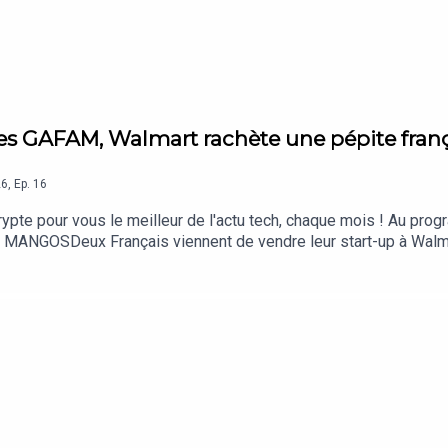
s GAFAM, Walmart rachète une pépite frança
26
,
Ep.
16
rypte pour vous le meilleur de l'actu tech, chaque mois ! Au pr
s MANGOSDeux Français viennent de vendre leur start-up à Walma
web : plus de 250 000 cartes d'identité et passeports français 
il a crééeCette nouvelle arnaque Wero fait des ravages sur les 
e de l'algorithmeSuivez toute l'actualité du numérique sur Siècle
!