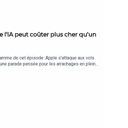
e l'IA peut coûter plus cher qu'un
gramme de cet épisode :Apple s'attaque aux vols
 une parade pensée pour les arrachages en pleine
e ras-le-bol des internautes face à l'IA de
vement vers l'IA pour effectuer leurs recherches
sur les petits colis : Shein, Temu et AliExpress
ume la musique générée par IA et entend bien la
érique pour ne manquer aucun épisode !