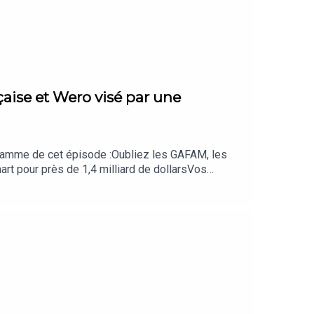
ise et Wero visé par une
ogramme de cet épisode :Oubliez les GAFAM, les
rt pour près de 1,4 milliard de dollarsVos
concernésLe cofondateur de Wikipédia est
ventes entre particuliersYouTube change de cap et
 Digital et abonnez-vous au podcast Culture