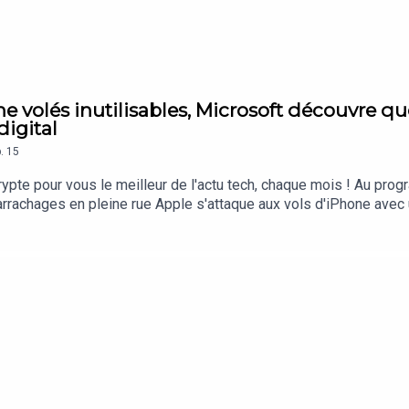
ne volés inutilisables, Microsoft découvre qu
digital
.
15
rypte pour vous le meilleur de l'actu tech, chaque mois ! Au pro
rrachages en pleine rue Apple s'attaque aux vols d'iPhone avec
es internautes face à l'IA de Google DuckDuckGo capitalise sur l
er plus cher qu'un salariéÉtude : les Français se tournent massi
ssivement vers l'IA pour effectuer leurs recherches en ligneTaxe 
 musique générée par IA et entend bien la monétiser Spotify ass
ique sur Siècle Digital et abonnez-vous au podcast Culture Num