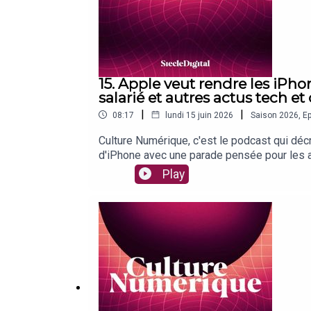
15. Apple veut rendre les iPho
salarié et autres actus tech et 
|
|
08:17
lundi 15 juin 2026
Saison
2026
,
Ep
Culture Numérique, c'est le podcast qui déc
d'iPhone avec une parade pensée pour les a
rueDuckDuckGo capitalise sur le ras-le-bol d
Play
GoogleMicrosoft découvre que l'IA peut coût
en ligne Étude : les Français se tournent ma
ont déjà trouvé la paradeSpotify assume la
monétiserSuivez toute l'actualité du numér