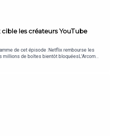
lix cible les créateurs YouTube
ogramme de cet épisode :Netflix rembourse les
s millions de boîtes bientôt bloquéesL'Arcom
on de comptes bancaires déjà compromisCyberattaque
 si inutile selon cette étudeSuivez toute
aucun épisode !