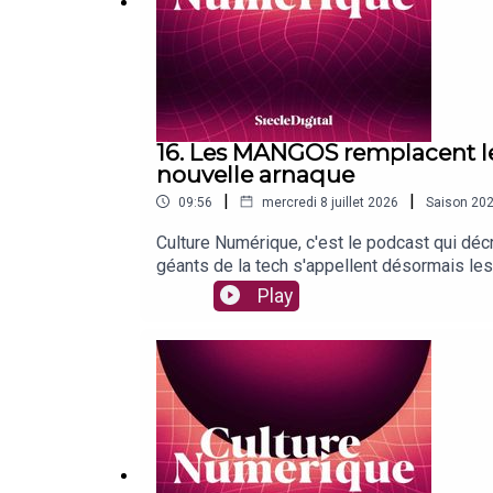
16. Les MANGOS remplacent le
nouvelle arnaque
|
|
09:56
mercredi 8 juillet 2026
Saison
20
Culture Numérique, c'est le podcast qui déc
géants de la tech s'appellent désormais le
papiers d'identité disponibles sur le dark 
Play
désormais banni à vie de l'encyclopédie qu'
laisse les utilisateurs reprendre le contrôl
Numérique pour ne manquer aucun épisode 