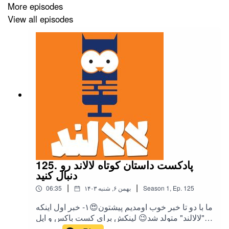
More episodes
اینستاگرام راوی
View all episodes
instagram.com/ravi.podcast
اگه دوست دارید پادکست بسازید و در موردش میخواید
مطالب آموزشی بخونید حتما به سایت ما سر بزنید
Ravipodcast.ir
پادکست راوی رو از اپلیکیشن های پادگیر بشنوید
125. پادکست داستان کوتاه لالاند رو
دنبال کنید
|
|
125
Ep.
,
1
Season
۱۴۰۳ بهمن ۶, شنبه
06:35
ما با دو تا خبر خوب اومدیم پیشتون😍۱- خبر اول اینکه
"لالالند" متولد شد😉 لینکش برای کست باکس و اپل
پادکست این زیر هست و اگه از پادگیر دیگه ای استفاده