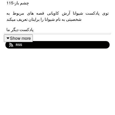
115-چشم باز
توی پادکست شیوانا آرش کاویانی قصه های مربوط به
شخصیتی به نام شیوانا را برایتان تعریف میکند
پادکست دیگر ما
Show more
پادکست فارسی راوی
RSS
پادکست چهارراه کامپیوتر
پادکست فارسی راوی شو
راه های حمایت
حمایت مالی از شیوانا
hamibash.com/ravi
اینستاگرام شیوانا
instagram.com/shivanapodcast/