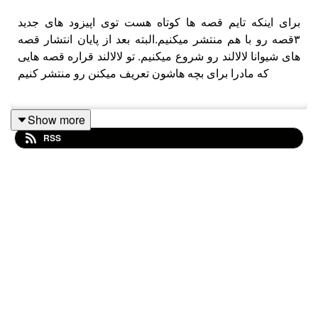
برای اینکه تایم قصه ها کوتاه هست توی اپیزود های جدید
۳قصه رو با هم منتشر میکنیم.البته بعد از پایان انتشار قصه
های شیوانا لالالند رو شروع میکنیم. تو لالالند قراره قصه هایی
که مادرا برای بچه هاشون تعریف میکنن رو منتشر کنیم
123
Show more
RSS
هرگز نباید رخ دهد
فقط یکی داری
جوجه اردک بزرگ مقام
توی پادکست شیوانا آرش کاویانی قصه های مربوط به
شخصیتی به نام شیوانا را برایتان تعریف میکند
پادکست دیگر ما