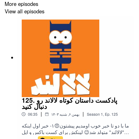
More episodes
پادکست فارسی راوی
View all episodes
پادکست چهارراه کامپیوتر
پادکست فارسی راوی شو
راه های حمایت
حمایت مالی از شیوانا
hamibash.com/ravi
اینستاگرام شیوانا
instagram.com/shivanapodcast/
125. پادکست داستان کوتاه لالاند رو
دنبال کنید
اینستاگرام راوی
|
|
125
Ep.
,
1
Season
۱۴۰۳ بهمن ۶, شنبه
06:35
instagram.com/ravi.podcast
ما با دو تا خبر خوب اومدیم پیشتون😍۱- خبر اول اینکه
اگه دوست دارید پادکست بسازید و در موردش میخواید
"لالالند" متولد شد😉 لینکش برای کست باکس و اپل
پادکست این زیر هست و اگه از پادگیر دیگه ای استفاده
مطالب آموزشی بخونید حتما به سایت ما سر بزنید