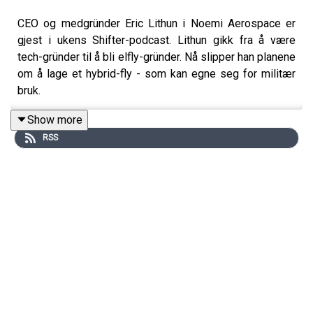
CEO og medgründer Eric Lithun i Noemi Aerospace er
gjest i ukens Shifter-podcast. Lithun gikk fra å være
tech-gründer til å bli elfly-gründer. Nå slipper han planene
om å lage et hybrid-fly - som kan egne seg for militær
bruk.
Programleder: Kristine Askvik, journalist i Shifter
Show more
RSS
Husk å:
Kjøpe
abonnement
på Shifter.no for å støtte
uavhengig journalistikk om tech og innovasjon
Melde deg på vårt
nyhetsbrev
og hold deg
oppdatert på det viktigste innen startup- og
teknologiverdenen
Tips oss gjerne om nyheter eller gode idéer
til
redaksjonen@shifter.no