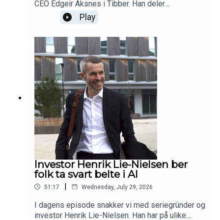
CEO Edgeir Aksnes i Tibber. Han deler
erfaringene fra 10 år i Tibber - og forteller blant
Play
annet sine tips om hvordan er det er lurt å jobbe
med og tenke rundt investorer. Programleder:
Kristine Askvik, journalist i Shifter. 🔔 Husk å: –
Kjøpe abonnement på Shifter.no for å støtte
uavhengig journalistikk om tech og innovasjon –
Melde deg på vårt nyhetsbrev og hold deg
oppdatert på det viktigste innen startup- og
teknologiverdenen
Investor Henrik Lie-Nielsen ber
folk ta svart belte i AI
|
51:17
Wednesday, July 29, 2026
I dagens episode snakker vi med seriegründer og
investor Henrik Lie-Nielsen. Han har på ulike