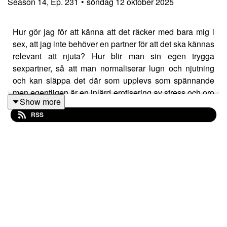
Season
14
,
Ep.
231
•
söndag 12 oktober 2025
Hur gör jag för att känna att det räcker med bara mig i
sex, att jag inte behöver en partner för att det ska kännas
relevant att njuta? Hur blir man sin egen trygga
sexpartner, så att man normaliserar lugn och njutning
och kan släppa det där som upplevs som spännande
men egentligen är en inlärd erotisering av stress och oro
Show more
att bli övergiven?
RSS
Vissa avsnitt fastnar lite extra i mitt hjärta, och det här är
ett sånt. På under en timme händer en otrolig
transformation här i min soffa, där gästen Johannas
sexualitet går från att vara styrd av rädsla för att bli
ensam och övergiven till att och det enda hon behövde
göra, utöver lite prat med mig, var att lägga handen över
fittan, utanpå kläderna, och börja prata med henne. För
coaching är toppen på många sätt, men det är i kroppen
som polletten behöver trilla ner på riktigt.