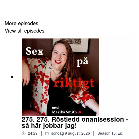
Sajna upp dig här för
mitt nyhetsbrev
med unika
More episodes
sextips varje vecka
View all episodes
Läs mer om mig på
www.sexinspiration.s
e
Privat
coaching
för singlar, par och flersamma
Onlinekurser
i alla möjliga sorters sex
Instagram:
Sexinspiration
275. 275. Röstledd onanisession -
så här jobbar jag!
|
|
24:29
söndag 9 augusti 2026
Season
16
,
Ep.