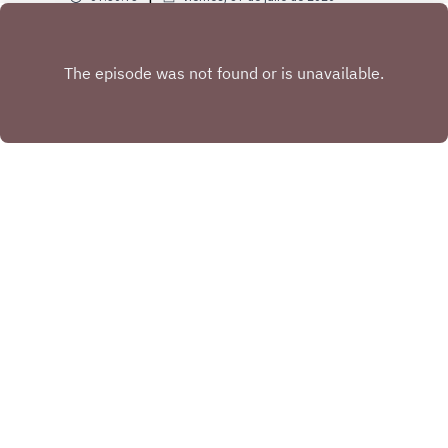
Play
Copyright
Copyright Heraldo Podcast
Hosted with ❤️ by
Acast