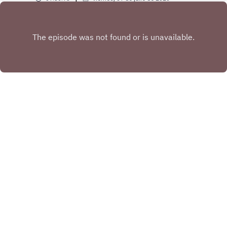
Play
Copyright
Copyright Heraldo Podcast
Hosted with ❤️ by
Acast