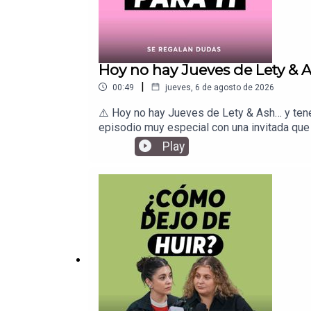
que nació como un proyecto entre amigas, h
relaciones de pareja y bienestar emocional.
este es tu lugar.¿Dónde escucharnos?Encue
y puntos de vista expresados por Lety y/o A
personal de Lety y/o Ash o de cualquier pe
Hoy no hay Jueves de Lety & 
|
00:49
jueves, 6 de agosto de 2026
⚠️ Hoy no hay Jueves de Lety & Ash… y ten
episodio muy especial con una invitada qu
latina que nos ha acompañado en nuestras t
Play
bonito.Nos escuchamos mañana aquí mismo 