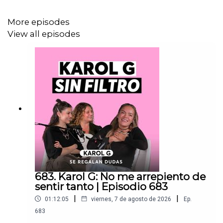
More episodes
––––
View all episodes
Si quieres ver nuestros nuevos episodios un día antes y
sin anuncios, puedes unirte a nuestra membresía de
YouTube
aquí.
Con tu apoyo nos ayudas a seguir creando
y compartiendo nuevas conversaciones cada semana.
683. Karol G: No me arrepiento de
sentir tanto | Episodio 683
|
|
01:12:05
viernes, 7 de agosto de 2026
Ep.
683