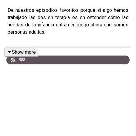
De nuestros episodios favoritos porque si algo hemos
trabajado las dos en terapia es en entender cómo las
heridas de la infancia entran en juego ahora que somos
personas adultas.
Show more
En este episodio entendimos cuáles son y cómo entran
RSS
en juego en nuestra vida.
¡Latinoamérica! 🌎 Después de 8 años, nos vamos de
tour con nuestro show
“Se Puso Rara la Vida”
. 🩷
Estamos emocionadas de verles y compartir en vivo
todas esas formas en las que se nos ha puesto rara la
vida.
Encuentra fechas, ciudades y boletos en
seregalandudas.com/boletos
🎟️