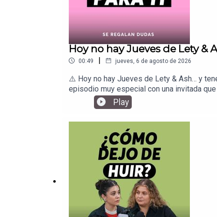
que nació como un proyecto entre amigas, h
creando y compartiendo nuevas conversaciones 
relaciones de pareja y bienestar emocional.
este es tu lugar.¿Dónde escucharnos?Encue
y puntos de vista expresados por Lety y/o A
personal de Lety y/o Ash o de cualquier pe
Hoy no hay Jueves de Lety & 
|
00:49
jueves, 6 de agosto de 2026
⚠️ Hoy no hay Jueves de Lety & Ash… y ten
episodio muy especial con una invitada qu
latina que nos ha acompañado en nuestras t
Play
bonito.Nos escuchamos mañana aquí mismo 