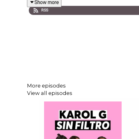
Show more
RSS
Una conversación poderosa sobre lo que significa ro
En este episodio encuentras información sobre:
La historia detrás de Rebelde y cómo lo viv
Su experiencia aprendiendo a cuidarse y el c
More episodes
La importancia de sanar el linaje masculino 
View all episodes
Qué pasa cuando dejó de huir de sus emocio
La diferencia entre ansiedad e intuición.
Si te gustó este episodio también puedes escucha