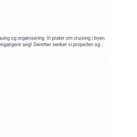
ing og organisering. Vi prater om cruising i byen
jengangere seg! Deretter senker vi propellen og
e ventet på sitt neste offer! Det blir
mefrie: https://www.patreon.com/scoochpodFølg
stagram.com/scoochpod/