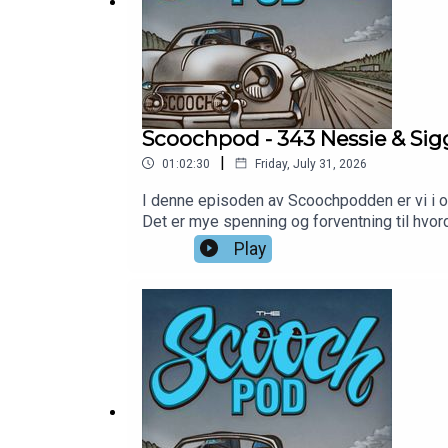
Scoochpod - 343 Nessie & Si
|
01:02:30
Friday, July 31, 2026
I denne episoden av Scoochpodden er vi i o
Det er mye spenning og forventning til hvord
tradisjoner og bilder med og uten babes, og l
Play
Det finnes mange måter å lagre en bil på, m
episodene reklamefrie: https://www.patre
https://www.instagram.com/scoochpod/