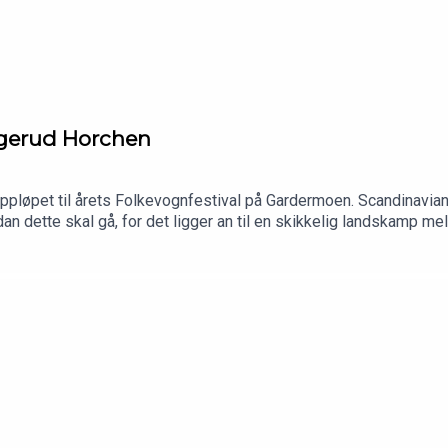
ggerud Horchen
ppløpet til årets Folkevognfestival på Gardermoen. Scandinavian
an dette skal gå, for det ligger an til en skikkelig landskamp me
itt Instagram-prat. Deretter blir vi med Ø på tur, for nå vil han k
en denne var ny for visse av oss. Neste uke blir det ingen Scoo
on.com/scoochpodFølg oss på facebook: https://www.facebook