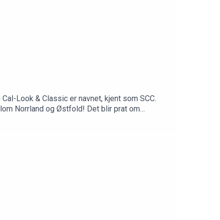
 Cal-Look & Classic er navnet, kjent som SCC.
llom Norrland og Østfold! Det blir prat om
jøpe en bil som er skrudd fra hverandre med vilje!
chpod.Bli patreon av Scoochpodden å få
.com/profile.php?id=100051375947801Instagram: