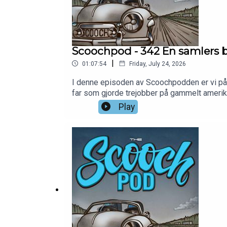
Scoochpod - 342 En samlers b
|
01:07:54
Friday, July 24, 2026
I denne episoden av Scoochpodden er vi på be
far som gjorde trejobber på gammelt amerikan
spor. Drømmen om å sette biler på rad og r
Play
overvekt av fransk og italiensk, men også b
en beskjeden beskrivelse. Minnene fra de st
opphav fra både Aalholm Automobilmuseum og 
god, men én ting bør du aldri by ham på: ka
https://www.patreon.com/scoochpodFølg o
https://www.instagram.com/scoochpod/