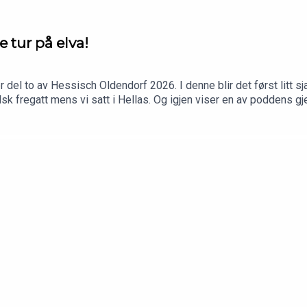
 tur på elva!
 to av Hessisch Oldendorf 2026. I denne blir det først litt sjau
sk fregatt mens vi satt i Hellas. Og igjen viser en av poddens g
man fort voksen, men også tyske små-elver kan påvirke! Og gribben
Takk for turen!Bli patreon av Scoochpodden å få episodene rekla
om/profile.php?id=100051375947801Instagram: https://www.in