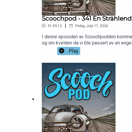
Scoochpod - 341 En Strählende
|
01:09:12
Friday, July 17, 2026
I denne episoden av Scoochpodden kommer del
og om kvelden da vi ble passert av en engel
legger ut på Weser. Drar man til sjøs, blir 
Play
kjøreinntrykk og tips til førstereisende! 
oss på facebook: https://www.facebook.c