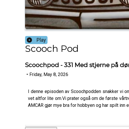
Play
Scooch Pod
Scoochpod - 331 Med stjerne på dør
•
Friday, May 8, 2026
I denne episoden av Scoochpodden snakker vi om 
vet altfor lite om.Vi prater også om de første vårt
AMCAR gjør mye bra for hobbyen og har spilt inn et