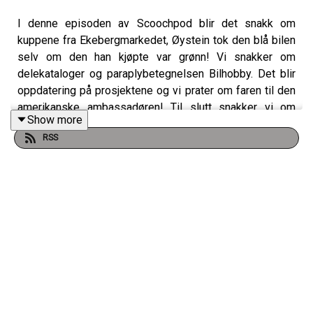
I denne episoden av Scoochpod blir det snakk om
kuppene fra Ekebergmarkedet, Øystein tok den blå bilen
selv om den han kjøpte var grønn! Vi snakker om
delekataloger og paraplybetegnelsen Bilhobby. Det blir
oppdatering på prosjektene og vi prater om faren til den
amerikanske ambassadøren! Til slutt snakker vi om
Show more
viktigheten av å faktisk ta med bilen på treff! Det er
RSS
fantastisk at du kommer, men husk at bilene er viktige
for rekrutteringen!
Bli patreon av Scoochpodden å få episodene
reklamefrie: https://www.patreon.com/scoochpod
Følg oss på facebook:
https://www.facebook.com/profile.php?