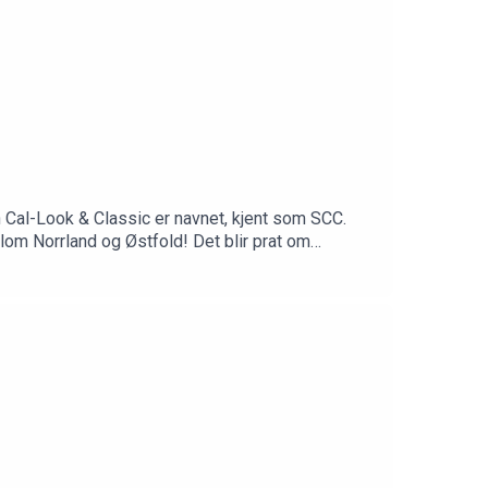
 Cal-Look & Classic er navnet, kjent som SCC.
llom Norrland og Østfold! Det blir prat om
jøpe en bil som er skrudd fra hverandre med vilje!
chpod.Bli patreon av Scoochpodden å få
.com/profile.php?id=100051375947801Instagram: