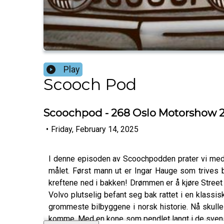
Play
Scooch Pod
Scoochpod - 268 Oslo Motorshow 2024 
•
Friday, February 14, 2025
I denne episoden av Scoochpodden prater vi med t
målet. Først mann ut er Ingar Hauge som trives 
kreftene ned i bakken! Drømmen er å kjøre Street 
Volvo plutselig befant seg bak rattet i en klassis
grommeste bilbyggene i norsk historie. Nå skull
komme. Med en kone som pendlet langt i de svens