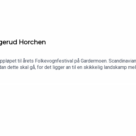
ggerud Horchen
ppløpet til årets Folkevognfestival på Gardermoen. Scandinavian
an dette skal gå, for det ligger an til en skikkelig landskamp me
itt Instagram-prat. Deretter blir vi med Ø på tur, for nå vil han k
en denne var ny for visse av oss. Neste uke blir det ingen Scoo
on.com/scoochpodFølg oss på facebook: https://www.facebook