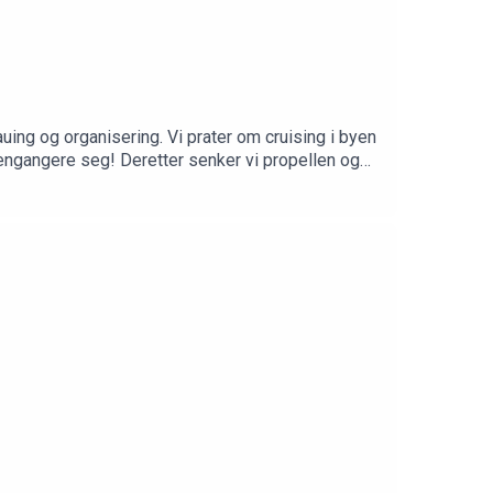
ing og organisering. Vi prater om cruising i byen
jengangere seg! Deretter senker vi propellen og
e ventet på sitt neste offer! Det blir
mefrie: https://www.patreon.com/scoochpodFølg
stagram.com/scoochpod/