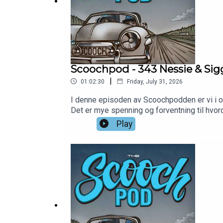
Scoochpod - 343 Nessie & Si
|
01:02:30
Friday, July 31, 2026
I denne episoden av Scoochpodden er vi i o
Det er mye spenning og forventning til hvord
tradisjoner og bilder med og uten babes, og l
Play
Det finnes mange måter å lagre en bil på, m
episodene reklamefrie: https://www.patre
https://www.instagram.com/scoochpod/