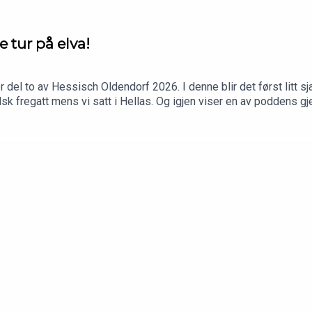
 tur på elva!
 to av Hessisch Oldendorf 2026. I denne blir det først litt sjau
sk fregatt mens vi satt i Hellas. Og igjen viser en av poddens g
man fort voksen, men også tyske små-elver kan påvirke! Og gribben
Takk for turen!Bli patreon av Scoochpodden å få episodene rekla
om/profile.php?id=100051375947801Instagram: https://www.in