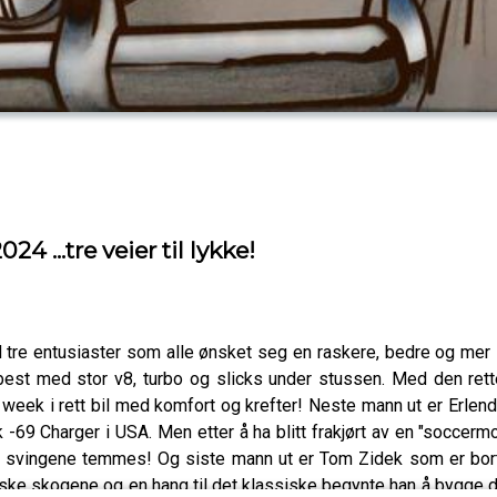
...tre veier til lykke!
re entusiaster som alle ønsket seg en raskere, bedre og mer spe
best med stor v8, turbo og slicks under stussen. Med den ret
week i rett bil med komfort og krefter! Neste mann ut er Erlend
k -69 Charger i USA. Men etter å ha blitt frakjørt av en "soccermo
e svingene temmes! Og siste mann ut er Tom Zidek som er bort
ke skogene og en hang til det klassiske begynte han å bygge