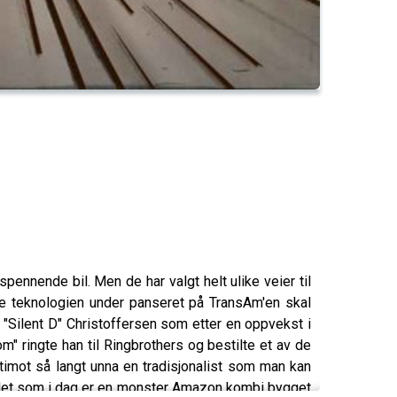
nnende bil. Men de har valgt helt ulike veier til
te teknologien under panseret på TransAm'en skal
 "Silent D" Christoffersen som etter en oppvekst i
m" ringte han til Ringbrothers og bestilte et av de
imot så langt unna en tradisjonalist som man kan
 det som i dag er en monster Amazon kombi bygget