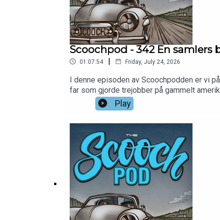
Scoochpod - 342 En samlers b
|
01:07:54
Friday, July 24, 2026
I denne episoden av Scoochpodden er vi på be
far som gjorde trejobber på gammelt amerikan
spor. Drømmen om å sette biler på rad og r
Play
overvekt av fransk og italiensk, men også b
en beskjeden beskrivelse. Minnene fra de st
opphav fra både Aalholm Automobilmuseum og 
god, men én ting bør du aldri by ham på: ka
https://www.patreon.com/scoochpodFølg o
https://www.instagram.com/scoochpod/