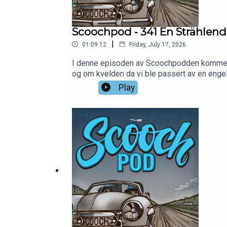
Scoochpod - 341 En Strählende
|
01:09:12
Friday, July 17, 2026
I denne episoden av Scoochpodden kommer del
og om kvelden da vi ble passert av en engel
legger ut på Weser. Drar man til sjøs, blir 
Play
kjøreinntrykk og tips til førstereisende! 
oss på facebook: https://www.facebook.c