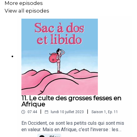
More episodes
View all episodes
11. Le culte des grosses fesses en
Afrique
|
|
07:44
lundi 10 juillet 2023
Saison
1
,
Ep.
11
En Occident, ce sont les petits culs qui sont mis
en valeur. Mais en Afrique, c'est l'inverse : les
femmes cherchent à avoir des fesses les plus