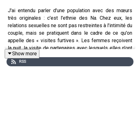
J'ai entendu parler d'une population avec des mœurs
très originales : c'est l'ethnie des Na. Chez eux, les
relations sexuelles ne sont pas restreintes à l'intimité du
couple, mais se pratiquent dans le cadre de ce qu'on
appelle des « visites furtives ». Les femmes reçoivent
la nuit, la visite de partenaires avec lesquels elles n'ont
Show more
pas d'engagement affectif. Quelle est la part de mythe
RSS
et de réalité ? On appelle Pascale Marie Milan
anthropologue, spécialiste de cette ethnie.