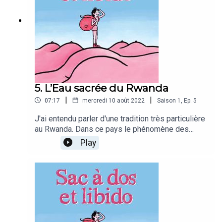
5. L’Eau sacrée du Rwanda
|
|
07:17
mercredi 10 août 2022
Saison
1
,
Ep.
5
J'ai entendu parler d'une tradition très particulière
au Rwanda. Dans ce pays le phénomène des
femmes fontaines est particulièrement valorisé :
Play
on l'appelle l'Eau sacrée. Pour la provoquer, il
paraît que les rwandais utilisent un méthode
baptisée "kunyasa" qui consiste à tapoter le
clitoris avec le pénis. Pour découvrir ce culte de
la lubrification féminine Rwandaise, je vais
interroger Oliver Jourdain, le réalisateur belge du
film justement nommé L’eau sacrée.