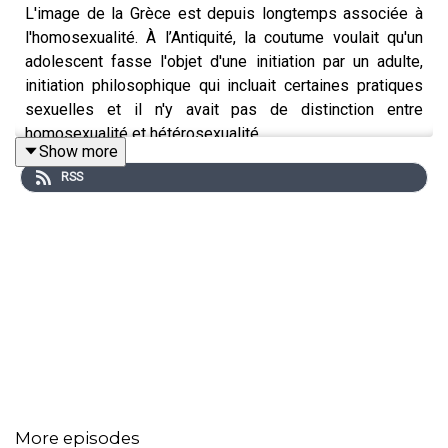
L'image de la Grèce est depuis longtemps associée à
l'homosexualité. À l’Antiquité, la coutume voulait qu'un
adolescent fasse l'objet d'une initiation par un adulte,
initiation philosophique qui incluait certaines pratiques
sexuelles et il n'y avait pas de distinction entre
homosexualité et hétérosexualité.
Show more
RSS
2000 ans plus tard, les îles grecques sont un haut lieu du
tourisme LGBT. Les hommes optent plutôt pour
Mykonos, et les femmes pour Lesbos, le berceau de la
poétesse Sapho. Mais aujourd'hui, l'image gay de la
Grèce est-elle encore justifiée ? Stéphane Loiselier a
créé l’agence de voyage
mygayplaces.com
, il répond aux
questions d’ Antonio Fischetti.
More episodes