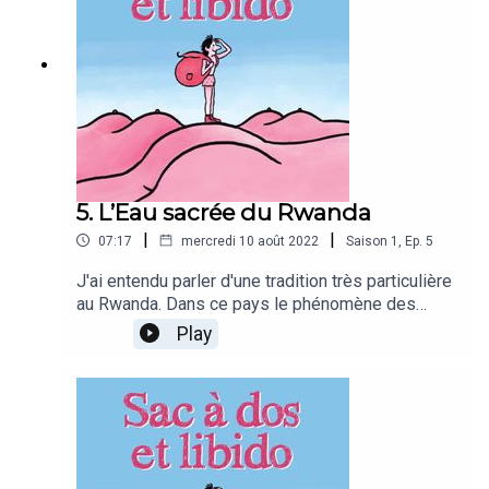
5. L’Eau sacrée du Rwanda
|
|
07:17
mercredi 10 août 2022
Saison
1
,
Ep.
5
J'ai entendu parler d'une tradition très particulière
au Rwanda. Dans ce pays le phénomène des
femmes fontaines est particulièrement valorisé :
Play
on l'appelle l'Eau sacrée. Pour la provoquer, il
paraît que les rwandais utilisent un méthode
baptisée "kunyasa" qui consiste à tapoter le
clitoris avec le pénis. Pour découvrir ce culte de
la lubrification féminine Rwandaise, je vais
interroger Oliver Jourdain, le réalisateur belge du
film justement nommé L’eau sacrée.