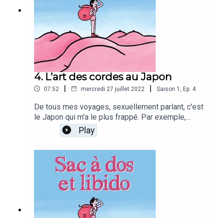
4. L’art des cordes au Japon
|
|
07:52
mercredi 27 juillet 2022
Saison
1
,
Ep.
4
De tous mes voyages, sexuellement parlant, c'est
le Japon qui m'a le plus frappé. Par exemple,
dans le quartier de la gare de Tokyo à Shinjuku, on
Play
peut croiser dans la rue, des jeunes femmes en
tenue sexy d'écolières, des distributeurs de
petites culottes féminines ou des cordes en
vente dans les supermarchés pour pratiquer le
bondage. Ce jeu érotique consiste à attacher son
partenaire. On l’appelle "kinbaku" au Japon.
Comment est né cet art de ficeler les corps ?
Comment il se pratique ? Pour mieux comprendre,