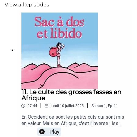
View all episodes
11. Le culte des grosses fesses en
Afrique
|
|
07:44
lundi 10 juillet 2023
Saison
1
,
Ep.
11
En Occident, ce sont les petits culs qui sont mis
en valeur. Mais en Afrique, c'est l'inverse : les
femmes cherchent à avoir des fesses les plus
Play
volumineuses possibles. Ce phénomène est très