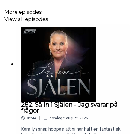
och vilka konsekvenser det har fått – och vad vi kanske
kan återfinna, både som människor och samhälle. Hon
More episodes
drivs av ett citat ”den som inte kan sin historia är dömd
View all episodes
att upprepa den”… Varmt välkomna till ”Så in i Själen”
info@sofiainstitutet.se
-
www.sofiainstitutet.se
Få reklamfria avsnitt tidigare på Supercast:
https://sainisjalen.supercast.com
Producerat av Silverdrake Förlag
282. Så in i Själen - Jag svarar på
frågor
www.silverdrakeforlag.se
|
32:44
söndag 2 augusti 2026
Kära lyssnar, hoppas att ni har haft en fantastisk