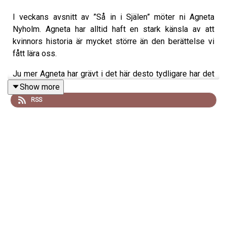
I veckans avsnitt av ”Så in i Själen” möter ni Agneta
Nyholm. Agneta har alltid haft en stark känsla av att
kvinnors historia är mycket större än den berättelse vi
fått lära oss.
Ju mer Agneta har grävt i det här desto tydligare har det
blivit för henne att det finns ett mönster: en kultur och en
Show more
världsbild där det feminina haft en central roll, men där
RSS
minnet av detta brutits sönder genom religionsskiftet
och senare häxprocesserna. Agneta bor i Härnösand. Att
lyfta häxprocesserna som skedde där 1674 visade sig
bli en stor utmaning. Salem i USA är världskänd för sina
häxprocesser. Härnösand hade fyra gånger fler…
Agneta arbetar heltid med empirisk historieforskning,
platsnamn och att analysera gamla ord, där arkivmaterial
och kartor ofta visar en helt annan berättelse än den vi
fått serverad. Hon drivs av viljan att förstå vad vi tappat