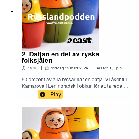
2. Datjan en del av ryska
folksjälen
|
|
19:30
torsdag 12 mars 2026
Season
1
,
Ep.
2
50 procent av alla ryssar har en datja. Vi åker till
Kamarova i Leningradskij oblast för att ta reda på
varför den ryska datjan ligger ryssarna så varm
Play
om hjärtat. Sofia 35 berättar om varför datjan
sedan barndomen varit en stor del av hennes liv
och att det varit svårt att övertyga hennes man
om att han måste bygga ett växthus.