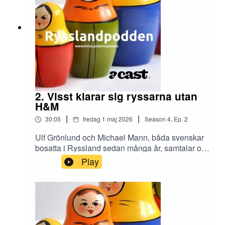
2. Visst klarar sig ryssarna utan
H&M
|
|
30:05
fredag 1 maj 2026
Season
4
,
Ep.
2
Ulf Grönlund och Michael Mann, båda svenskar
bosatta i Ryssland sedan många år, samtalar om
hur den ryska marknaden förändrats. Hur vissa
Play
företag lämnat landet men hur andra lika snabbt
fyllt deras plats.