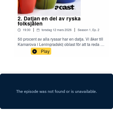
2. Datjan en del av ryska
folksjälen
|
|
19:30
torsdag 12 mars 2026
Season
1
,
Ep.
2
50 procent av alla ryssar har en datja. Vi åker till
Kamarova i Leningradskij oblast för att ta reda på
varför den ryska datjan ligger ryssarna så varm
Play
om hjärtat. Sofia 35 berättar om varför datjan
sedan barndomen varit en stor del av hennes liv
och att det varit svårt att övertyga hennes man
om att han måste bygga ett växthus.