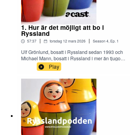
1. Hur är det möjligt att bo i
Ryssland
|
|
57:37
torsdag 12 mars 2026
Season
4
,
Ep.
1
Ulf Grönlund, bosatt i Ryssland sedan 1993 och
Michael Mann, bosatt i Ryssland i mer än tjugo
år, samtalar om livet i världens största och mest
Play
mångfacetterade land. Lyssna på när Ulf
Grönlund bland annat berättar om hur han i
början av åttiotalet lyckades pruta med
skattepolisen i Sankt Petersburg.