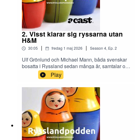
2. Visst klarar sig ryssarna utan
H&M
|
|
30:05
fredag 1 maj 2026
Season
4
,
Ep.
2
Ulf Grönlund och Michael Mann, båda svenskar
bosatta i Ryssland sedan många år, samtalar om
hur den ryska marknaden förändrats. Hur vissa
Play
företag lämnat landet men hur andra lika snabbt
fyllt deras plats.