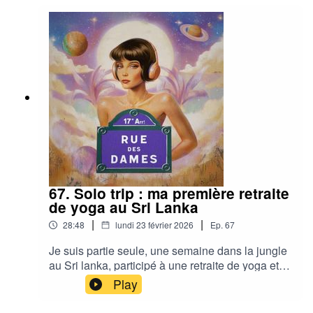
67. Solo trip : ma première retraite
de yoga au Sri Lanka
|
|
28:48
lundi 23 février 2026
Ep.
67
Je suis partie seule, une semaine dans la jungle
au Sri lanka, participé à une retraite de yoga et
d’ayurvéda. Dans cet épisode, je vous emmène
Play
découvrir Ulpotha, un lieu unique située au cœur
du Sri Lanka, régulièrement citée parmi les