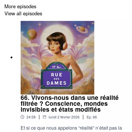
meilleures au monde et je comprends
More episodes
maintenant pourquoi !Ancien village agricole
View all episodes
transformé en éco-retraite, Ulpotha propose une
immersion sincère : pas d’électricité dans les
hébergements, pas de wifi, un rythme dicté par le
soleil, deux pratiques de yoga par jour et une
intégration réelle à la communauté locale. Ici, la
déconnexion n’est pas un argument marketing,
mais un mode de vie où la vie est simple et les
connexions sont fortes. Je te raconte mon
experience.
66. Vivons-nous dans une réalité
filtrée ? Conscience, mondes
invisibles et états modifiés
|
|
24:58
lundi 2 février 2026
Ep.
66
Et si ce que nous appelons “réalité” n’était pas la