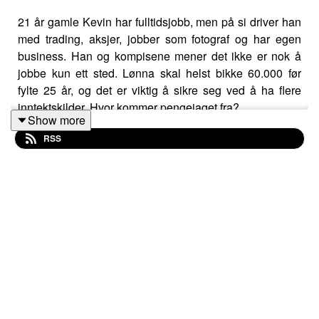
21 år gamle Kevin har fulltidsjobb, men på si driver han
med trading, aksjer, jobber som fotograf og har egen
business. Han og kompisene mener det ikke er nok å
jobbe kun ett sted. Lønna skal helst bikke 60.000 før
fylte 25 år, og det er viktig å sikre seg ved å ha flere
inntektskilder. Hvor kommer pengejaget fra?
Show more
RSS
Musikk: Royalty-free music by Slip.stream
https://slip.stream