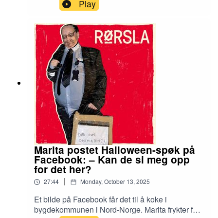
rundt beskrevet som et vepsebol. Den tidligere
Play
Ikea-kokken Merethe Solberg ble avsatt som
leder av avdelinga i januar i år, da forbundsstyret
satte avdelingen under administrasjon. Et knapt
halvår senere tar Solberg sitt eget forbund til
retten. Hva skjedde? Royalty-free music by
Slip.stream https://slip.stream
Marita postet Halloween-spøk på
Facebook: – Kan de si meg opp
for det her?
|
27:44
Monday, October 13, 2025
Et bilde på Facebook får det til å koke i
bygdekommunen i Nord-Norge. Marita frykter for