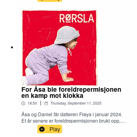
bak, og hva du selv bør være obs på dersom du
skal planlegge foreldrepermisjon.
For Åsa ble foreldrepermisjonen
en kamp mot klokka
|
18:50
Thursday, September 11, 2025
Åsa og Daniel får datteren Frøya i januar 2024.
Et år senere er foreldrepermisjonen brukt opp,
men de står uten barnehageplass. Den har de
Play
ikke krav på før om et halvt år. Hva gjør man da?