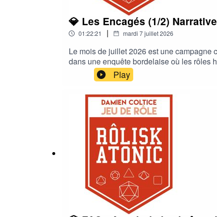
💎 Les Encagés (1/2) Narrati
|
01:22:21
mardi 7 juillet 2026
Le mois de juillet 2026 est une campagne c
dans une enquête bordelaise où les rôles h
découvrir les éléments de l'intrigue et la m
Play
le narrative design est partout !