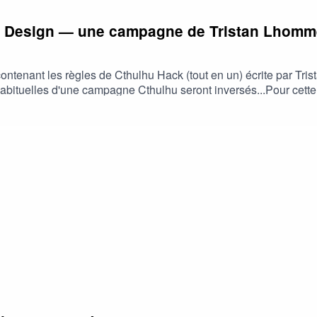
ve Design — une campagne de Tristan Lhom
ontenant les règles de Cthulhu Hack (tout en un) écrite par Tri
abituelles d'une campagne Cthulhu seront inversés...Pour cett
anière dont ils peuvent s'articuler ainsi que les choix faits pour