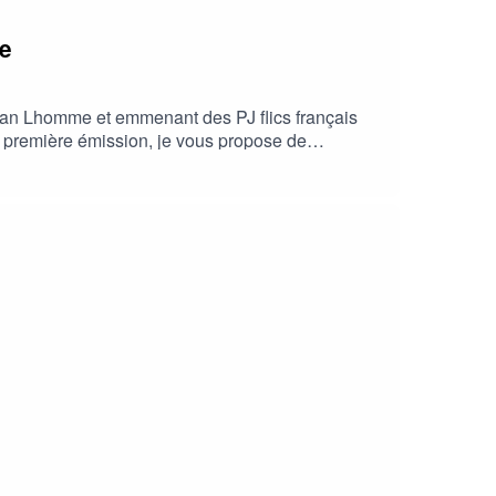
me
stan Lhomme et emmenant des PJ flics français
e première émission, je vous propose de
 adapter les évènements au rythme de la partie. Où