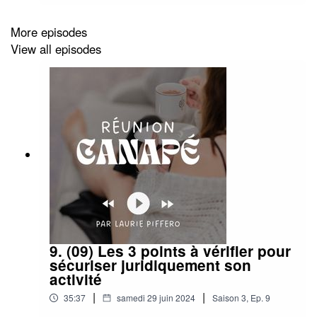
et programmer tes prochaines vacances dans les
Landes : koncie.fr
More episodes
View all episodes
9. (09) Les 3 points à vérifier pour
sécuriser juridiquement son
activité
|
|
35:37
samedi 29 juin 2024
Saison
3
,
Ep.
9