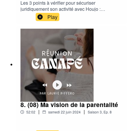
Les 3 points à vérifier pour sécuriser
juridiquement son activité avec Houjo :
https://houjo.fr/-10% sur tous les packs juridiques
Play
avec le code CANAP10bonjour@houjo.fr
8. (08) Ma vision de la parentalité
|
|
52:02
samedi 22 juin 2024
Saison
3
,
Ep.
8