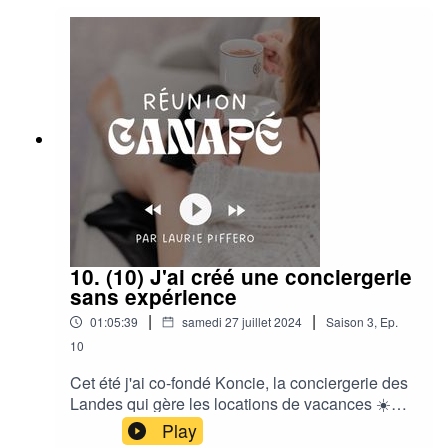
10. (10) J'ai créé une conciergerie
sans expérience
|
|
01:05:39
samedi 27 juillet 2024
Saison
3
,
Ep.
10
Cet été j'ai co-fondé Koncie, la conciergerie des
Landes qui gère les locations de vacances ☀️
Dans cet épisode on te partage tout : l'idée, le
Play
timing, les réussites, les flop !Pour en savoir plus