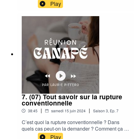
Play
7. (07) Tout savoir sur la rupture
conventionnelle
|
|
38:45
samedi 15 juin 2024
Saison
3
,
Ep.
7
C’est quoi la rupture conventionnelle ? Dans
quels cas peut-on la demander ? Comment ça se
passe concrètement ?Est-ce qu’il y a des
Play