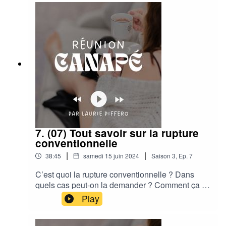
7. (07) Tout savoir sur la rupture
conventionnelle
|
|
38:45
samedi 15 juin 2024
Saison
3
,
Ep.
7
C’est quoi la rupture conventionnelle ? Dans
quels cas peut-on la demander ? Comment ça se
passe concrètement ?Est-ce qu’il y a des
Play
secteurs dans lesquels ce n’est pas possible ?
Est-ce que tout le monde peut négocier une