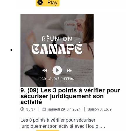
Dans cet épisode on te partage tout : l'idée, le
Play
timing, les réussites, les flop !Pour en savoir plus
et programmer tes prochaines vacances dans les
Landes : koncie.fr
9. (09) Les 3 points à vérifier pour
sécuriser juridiquement son
activité
|
|
35:37
samedi 29 juin 2024
Saison
3
,
Ep.
9
Les 3 points à vérifier pour sécuriser
juridiquement son activité avec Houjo :