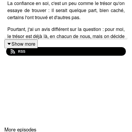
La confiance en soi, c'est un peu comme le trésor qu'on
essaye de trouver : il serait quelque part, bien caché,
certains l'ont trouvé et d'autres pas.
Pourtant, j'ai un avis différent sur la question : pour moi,
le trésor est déjà là, en chacun de nous, mais on décide
de le voir ou bien de se raconter qu'il n'existe pas.
Show more
RSS
Je ne crois pas que la confiance soit un don inné, mais
une compétence qui se travaille, et qui demande des
efforts.
D'accord ou pas avec cette version, c'est ce dont on va
parler dans l'épisode du jour avec
Augusta et Ehlem
,
qui vont se prêter au jeu du clash.
Dis-moi ce que tu as pensé de l'épisode en notant le
podcast !
More episodes