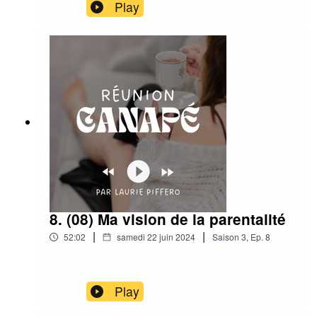
https://houjo.fr/-10% sur tous les packs juridiques
Play
avec le code CANAP10bonjour@houjo.fr
8. (08) Ma vision de la parentalité
|
|
52:02
samedi 22 juin 2024
Saison
3
,
Ep.
8
Play