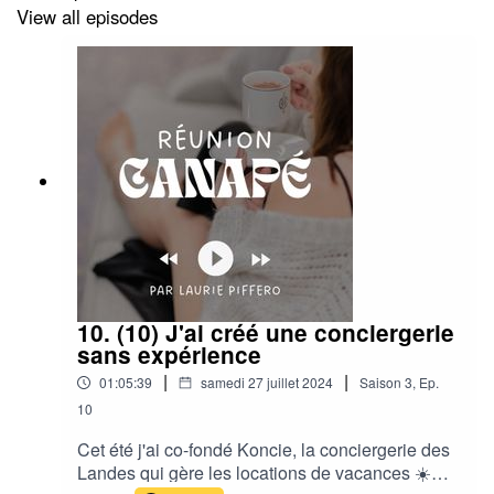
View all episodes
Et rejoins-moi sur Instagram 👉🏼
https://www.instagram.com/lauriepiffero/
🪐
Découvrir l'univers d'Ehlem :
https://www.instagram.com/coach_ehlem?
igsh=MTZndnVkZ3g2OWU5aA==
Et celui d'Augusta :
https://www.instagram.com/augusta_e.a?
10. (10) J'ai créé une conciergerie
igsh=MW1pcWt3NW80ZTRkdw==
sans expérience
|
|
01:05:39
samedi 27 juillet 2024
Saison
3
,
Ep.
10
Cet été j'ai co-fondé Koncie, la conciergerie des
Landes qui gère les locations de vacances ☀️