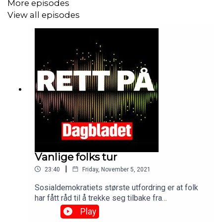
More episodes
View all episodes
Vanlige folks tur
|
23:40
Friday, November 5, 2021
Sosialdemokratiets største utfordring er at folk
har fått råd til å trekke seg tilbake fra
fellesskapet, sa Martin Kolberg på boklansering
Play
denne uka. Men nå er det vanlige folks tur, skal vi