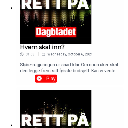
Hvem skal inn?
|
31:58
Wednesday, October 6, 2021
Støre-regjeringen er snart klar. Om noen uker skal
den legge frem sitt første budsjett. Kan vi vente
store endringer allerede i høst? Og var Anniken
Play
Huitfeldt utsatt for en drittpakke?See
omnystudio.com/listener for privacy information.