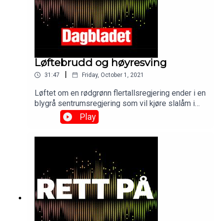
Løftebrudd og høyresving
|
31:47
Friday, October 1, 2021
Løftet om en rødgrønn flertallsregjering ender i en
blygrå sentrumsregjering som vil kjøre slalåm i
Stortinget. Hvordan kunne tidenes mest
Play
venstreorienterte valgresultat ende slik? Hadde
Jonas Gahr Støre likevel en plan B? Og kan en
gang den nye regjeringen kalle seg rødgrønn?See
omnystudio.com/listener for privacy information.