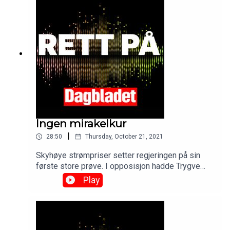
privacy information.
Ingen mirakelkur
|
28:50
Thursday, October 21, 2021
Skyhøye strømpriser setter regjeringen på sin
første store prøve. I opposisjon hadde Trygve
Slagsvold Vedum alltid svar. Som nyslått
Play
finansminister medgir han at det ikke er noen
mirakelkur. IS-kvinnene skaper også hodebry.
Hvorfor hører ikke Anniken Huitfeldt på FN, PST
og fagekspertisen? Og endelig kan vi juble over