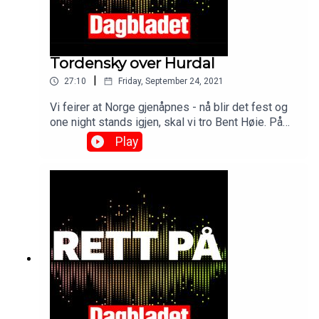
Tordensky over Hurdal
|
27:10
Friday, September 24, 2021
Vi feirer at Norge gjenåpnes - nå blir det fest og
one night stands igjen, skal vi tro Bent Høie. På
Hurdalssjøen Hotell er det derimot ikke mye fest
Play
under sonderingene til ny regjering. De tre
partilederne så slitne og morske ut da de fortalte
at sonderingene fortsetter neste uke. Er det spill
for galleriet, eller skjær i sjøen?See
omnystudio.com/listener for privacy information.