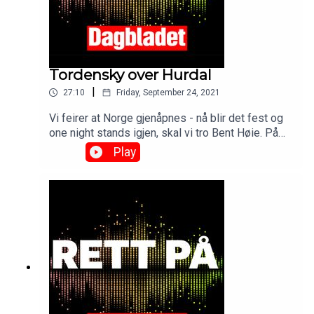
Tordensky over Hurdal
|
27:10
Friday, September 24, 2021
Vi feirer at Norge gjenåpnes - nå blir det fest og
one night stands igjen, skal vi tro Bent Høie. På
Hurdalssjøen Hotell er det derimot ikke mye fest
Play
under sonderingene til ny regjering. De tre
partilederne så slitne og morske ut da de fortalte
at sonderingene fortsetter neste uke. Er det spill
for galleriet, eller skjær i sjøen?See
omnystudio.com/listener for privacy information.