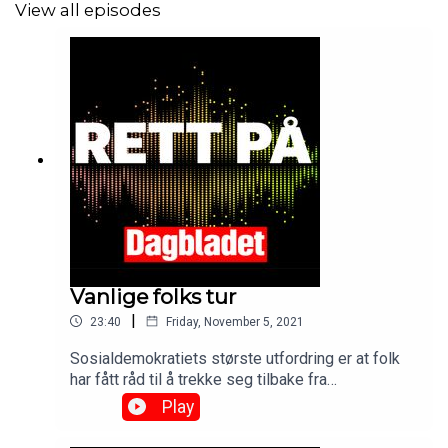
View all episodes
Vanlige folks tur
|
23:40
Friday, November 5, 2021
Sosialdemokratiets største utfordring er at folk
har fått råd til å trekke seg tilbake fra
fellesskapet, sa Martin Kolberg på boklansering
Play
denne uka. Men nå er det vanlige folks tur, skal vi
tro regjeringen. Hvem er egentlig vanlige folk?