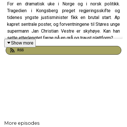
For en dramatisk uke i Norge og i norsk politikk.
Tragedien i Kongsberg preget regjeringsskifte og
tidenes yngste justisminister fikk en brutal start. Ap
kapret sentrale poster, og forventningene til Støres unge
supermann Jan Christian Vestre er skyhøye. Kan han
sette etterlengtet farge på en grå og traust plattform?
Show more
See
omnystudio.com/listener
for privacy information.
RSS
More episodes