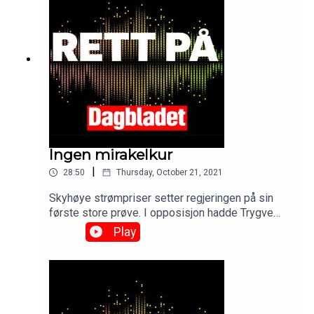
Ingen mirakelkur
|
28:50
Thursday, October 21, 2021
Skyhøye strømpriser setter regjeringen på sin
første store prøve. I opposisjon hadde Trygve
Slagsvold Vedum alltid svar. Som nyslått
Play
finansminister medgir han at det ikke er noen
mirakelkur. IS-kvinnene skaper også hodebry.
Hvorfor hører ikke Anniken Huitfeldt på FN, PST
og fagekspertisen? Og endelig kan vi juble over
det nye Munch-museet.See