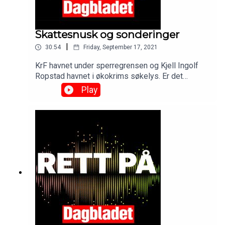
Skattesnusk og sonderinger
|
30:54
Friday, September 17, 2021
KrF havnet under sperregrensen og Kjell Ingolf
Ropstad havnet i økokrims søkelys. Er det
tilgivelse for en angrende skattesynder eller bør
Play
han gå av slik mange fler ham har gjort for langt
mindre tillitsbrudd. Og så snakker vi selvfølgelig
om valgresultat og regjeringsforhandlinger.See
omnystudio.com/listener for privacy information.