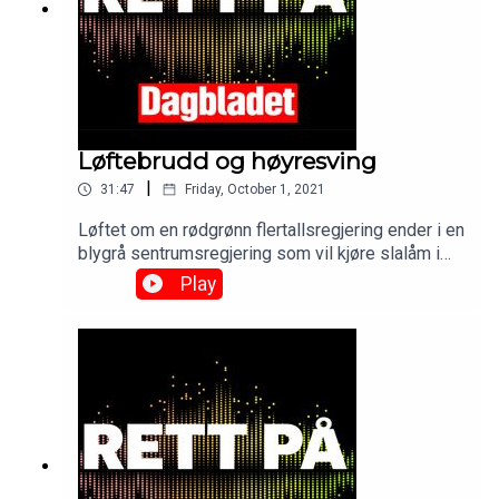
Løftebrudd og høyresving
|
31:47
Friday, October 1, 2021
Løftet om en rødgrønn flertallsregjering ender i en
blygrå sentrumsregjering som vil kjøre slalåm i
Stortinget. Hvordan kunne tidenes mest
Play
venstreorienterte valgresultat ende slik? Hadde
Jonas Gahr Støre likevel en plan B? Og kan en
gang den nye regjeringen kalle seg rødgrønn?See
omnystudio.com/listener for privacy information.