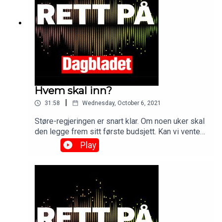
omnystudio.com/listener for privacy information.
Hvem skal inn?
|
31:58
Wednesday, October 6, 2021
Støre-regjeringen er snart klar. Om noen uker skal
den legge frem sitt første budsjett. Kan vi vente
store endringer allerede i høst? Og var Anniken
Play
Huitfeldt utsatt for en drittpakke?See
omnystudio.com/listener for privacy information.