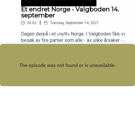
Et endret Norge - Valgboden 14.
september
|
56:02
Tuesday, September 14, 2021
Dagen derpå i et «nytt» Norge. I Valgboden fikk vi
besøk av fire partier som alle - av ulike årsaker -
mener de er valgets store vinner. See
Play
omnystudio.com/listener for privacy information.
Copyright
Dagbladet & ALLER SOCIAL CLUB
Hosted with ❤️ by
Acast