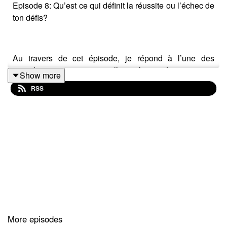
Episode 8: Qu’est ce qui définit la réussite ou l’échec de
ton défis?
Au travers de cet épisode, je répond à l’une des
premières questions que l’on m’a posé concernant
Show more
l’aventure 2024.
RSS
Bonne écoute et n’hésitez pas à me poser vos
questions: thomasbillot039@gmail.com
Retrouvez les détails de l’aventure, et de mon activité
professionnelle, sur mon site internet et mes réseaux
sociaux:
More episodes