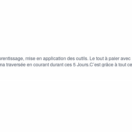
wGjM5Ev
entissage, mise en application des outils. Le tout à paier avec 
 ma traversée en courant durant ces 5 Jours.C’est grâce à tout ce
lité.Bonne écoute et n’hésitez pas à me poser vos questions
rofessionnelle, sur mon site internet et mes réseaux sociaux:—> 
/_thomasbillot_?igsh=MTQzdmEwcnYxY3Nveg%3D%3D&utm_sour
12—> Youtube: www.youtube.com/@thomasbillot039Vous pouvez 
ALTITUDE EYEWEAR:
https://altitude-eyewear.com/
AYAQ:
h
PSXxdqHLRH542wGjM5EvBonne écoute.
/
1