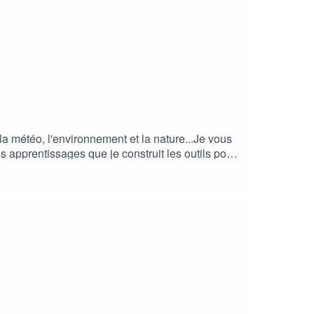
la météo, l'environnement et la nature...Je vous
s apprentissages que je construit les outils pour
: thomasbillot039@gmail.comRetrouvez les
site: https://www.thomasbillot.com/358-2/—>
ce=qr—> Facebook:
également rejoindre le groupe Whatsapp dédié
ttps://ayaq.com/
GTJ:
https://www.gtj.asso.fr/
Grand