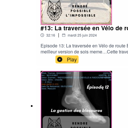
#13: La traversée en Vélo de r
|
32:16
mardi 25 juin 2024
Episode 13: La traversée en Vélo de route É
meilleur version de sois meme…Cette travers
apprentissages que je construit les outil
Play
thomasbillot039@gmail.comRetrouvez les dét
https://www.thomasbillot.com/358-2/—>
Facebook: https://www.facebook.com/thoma
défis:https://chat.whatsapp.com/FaPSXxdq
lang=frALTITUDE EYEWEAR: https://altitu
igsh=ejJzM2N4MmUxODJhGTJ: https://www.gtj