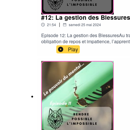
#12: La gestion des Blessure
|
21:54
samedi 25 mai 2024
Episode 12: La gestion des BlessuresAu tra
obligation de repos et impatience, l’apprent
vous proposer des accompagnements de qua
Play
détails de l’aventure, et de mon activité p
Instagram: https://www.instagram.com
https://www.facebook.com/thomas.billot.1
défis:https://chat.whatsapp.com/FaPSXxdq
lang=frALTITUDE EYEWEAR: https://altitu
igsh=ejJzM2N4MmUxODJhGTJ: https://www.gtj