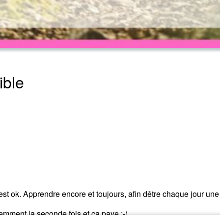
ible
’est ok. Apprendre encore et toujours, afin dêtre chaque jour u
éremment la seconde fois et ça paye ;-)