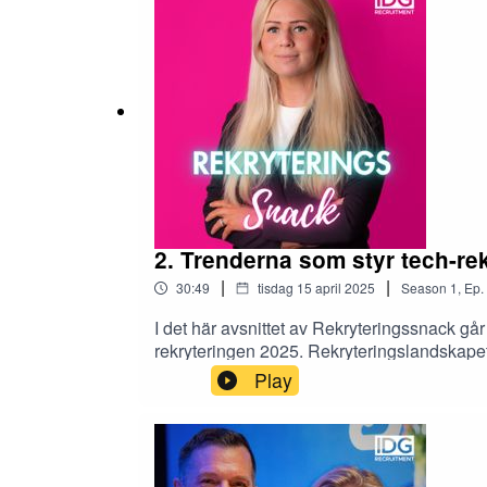
AI-specialistroller i verksamheterJuniorpar
genererade ansökningarEU-regelverk som N
rekryteringsprocessenVärderingar och samh
Recruitment.
2. Trenderna som styr tech-re
|
|
30:49
tisdag 15 april 2025
Season
1
,
Ep.
I det här avsnittet av Rekryteringssnack 
rekryteringen 2025. Rekryteringslandskape
Alexandra insikter om hur EU-regler som NI
Play
rekryteringsbehovet innan panik utbryter (s
efterfrågar "DevSecOps" eller en "Pi-shape-
teknik till meningsfulla uppdrag som gör skil
organisation för att attrahera rätt kompete