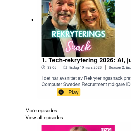
1. Tech-rekrytering 2026: AI, 
|
|
33:05
tisdag 10 mars 2026
Season
2
,
Ep.
I det här avsnittet av Rekryteringssnack 
Computer Sweden Recruitment (tidigare IDG
tech-rekrytering 2026 och undersöker flera av
Play
kollegor som skriver kod och bygger applikat
tekniken och regelverken. Samtidigt visar si
Magnus och Maria kallar en paradox: hur bli
More episodes
rekryterare upptäcker AI-genererade ansöknin
View all episodes
även upp EU-regelverk som NIS2 och den sto
arbetsgivare och kandidater, samt vad som f