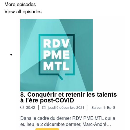
Pour en savoir plus sur PME MTL, le réseau de soutien
More episodes
aux entreprises de la Ville de Montréal :
View all episodes
https://www.pmemtl.com
8. Conquérir et retenir les talents
à l’ère post-COVID
|
|
30:42
jeudi 9 décembre 2021
Saison
1
,
Ep.
8
Dans le cadre du dernier RDV PME MTL qui a
eu lieu le 2 décembre dernier, Marc-André