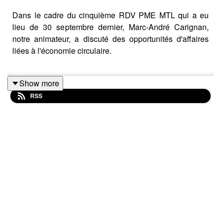
Dans le cadre du cinquième RDV PME MTL qui a eu
lieu de 30 septembre dernier, Marc-André Carignan,
notre animateur, a discuté des opportunités d'affaires
liées à l'économie circulaire.
Show more
Nos invités :
RSS
Sabrina Cholette, conseillère – Économie
circulaire et développement durable à PME MTL
Michael Schwartz, Co-fondateur de Les Affûtés
Pour en savoir plus sur les RDV PME MTL et pour
s'inscrire à l'infolettre : https://www.pmemtl.com/rdv