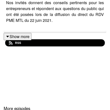
Nos invités donnent des conseils pertinents pour les
entrepreneurs et répondent aux questions du public qui
ont été posées lors de la diffusion du direct du RDV
PME MTL du 22 juin 2021.
Show more
Nos invités :
RSS
Alexandre Skerlj, Directeur − Logistique du
commerce électronique à PME MTL
Alex Sereno, Cofondateur de
Barista
Microtorrefacteur
Pour en savoir plus sur les RDV PME MTL et pour
s'inscrire à l'infolettre :
https://www.pmemtl.com/rdv
More episodes