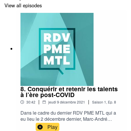
View all episodes
Pour en savoir plus sur PME MTL, le réseau de soutien
aux entreprises de la Ville de Montréal :
https://www.pmemtl.com
8. Conquérir et retenir les talents
à l’ère post-COVID
|
|
30:42
jeudi 9 décembre 2021
Saison
1
,
Ep.
8
Dans le cadre du dernier RDV PME MTL qui a
eu lieu le 2 décembre dernier, Marc-André
Carignan et ses invits ont discuté notamment de
Play