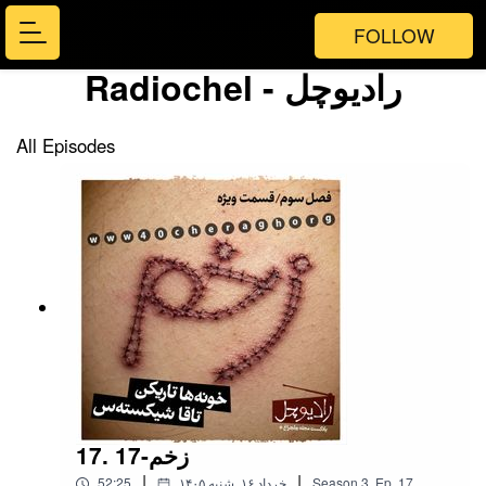
FOLLOW
Radiochel - رادیوچل
All Episodes
17. 17-زخم
|
|
17
Ep.
,
3
Season
۱۴۰۵ خرداد ۱۶, شنبه
52:25