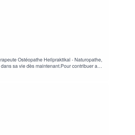
rapeute Ostéopathe Heilpraktikal - Naturopathe,
x dans sa vie dès maintenant.Pour contribuer au
ciations/radio-canal-
tre culture.Merci de votre générosité et de votre