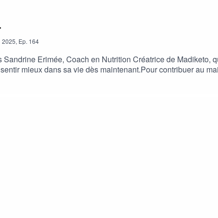
r
n
2025
,
Ep.
164
is Sandrine Erimée, Coach en Nutrition Créatrice de Madiketo, q
 sentir mieux dans sa vie dès maintenant.Pour contribuer au mai
sso.com/associations/radio-canal-antilles/formulaires/2Ensembl
e.Merci de votre générosité et de votre soutien.