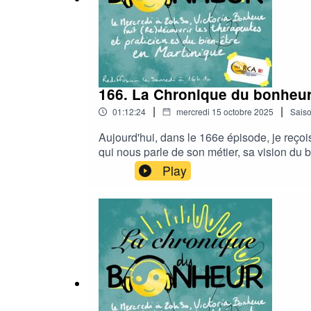
166. La Chronique du bonheu
|
|
01:12:24
mercredi 15 octobre 2025
Sais
Aujourd'hui, dans le 166e épisode, je reç
qui nous parle de son métier, sa vision du
maintient de Radio Canal Antilles, rendez-
Play
antilles/formulaires/2Ensemble faisons en s
soutien.