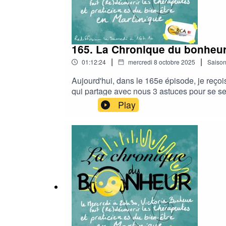
165. La Chronique du bonheu
|
|
01:12:24
mercredi 8 octobre 2025
Saiso
Aujourd'hui, dans le 165e épisode, je reço
qui partage avec nous 3 astuces pour se se
notre page Hello Asso : https://www.helloa
Play
continue de vibrer au rythme de notre cultur