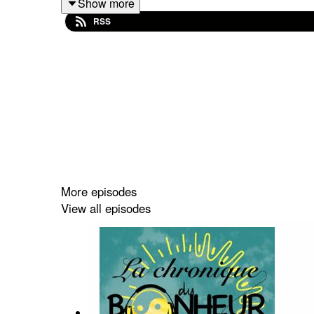
Show more
RSS
Ensemble faisons en sorte que Radio Canal Antille
Merci de votre générosité et de votre soutien.
More episodes
View all episodes