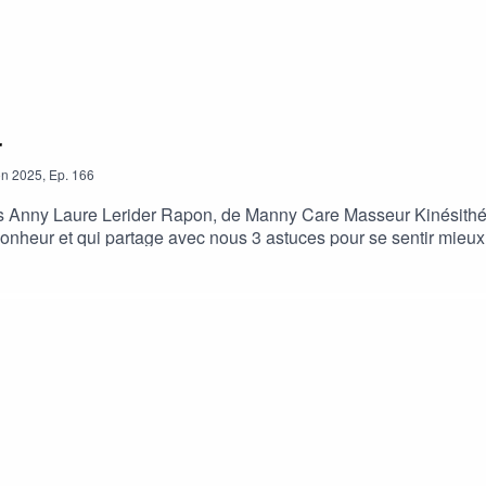
r
on
2025
,
Ep.
166
ois Anny Laure Lerider Rapon, de Manny Care Masseur Kinésithé
 bonheur et qui partage avec nous 3 astuces pour se sentir mieu
vous sur notre page Hello Asso : https://www.helloasso.com/asso
orte que Radio Canal Antilles continue de vibrer au rythme de no