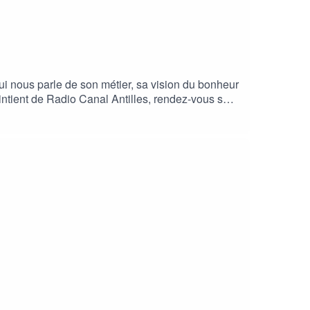
ui nous parle de son métier, sa vision du bonheur
ntient de Radio Canal Antilles, rendez-vous sur
e faisons en sorte que Radio Canal Antilles