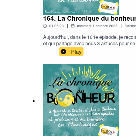
164. La Chronique du bonheu
|
|
01:05:28
mercredi 1 octobre 2025
Saiso
Aujourd'hui, dans le 164e épisode, je reço
et qui partage avec nous 3 astuces pour se
notre page Hello Asso : https://www.helloa
Play
continue de vibrer au rythme de notre cultur