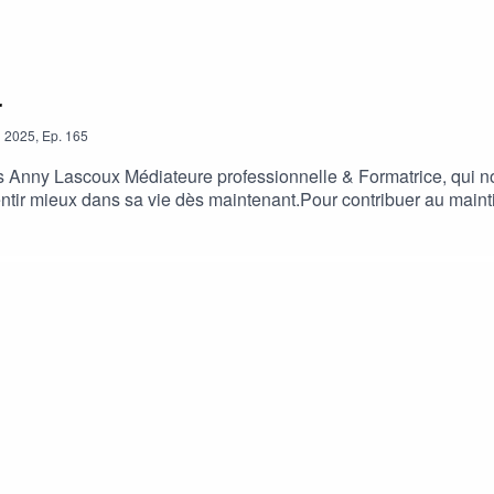
r
n
2025
,
Ep.
165
is Anny Lascoux Médiateure professionnelle & Formatrice, qui no
ntir mieux dans sa vie dès maintenant.Pour contribuer au maint
sso.com/associations/radio-canal-antilles/formulaires/2Ensembl
e.Merci de votre générosité et de votre soutien.