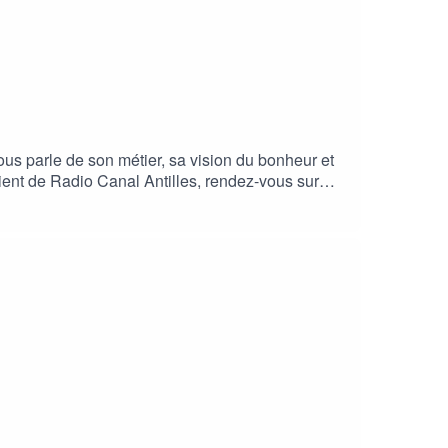
us parle de son métier, sa vision du bonheur et
ient de Radio Canal Antilles, rendez-vous sur
e faisons en sorte que Radio Canal Antilles