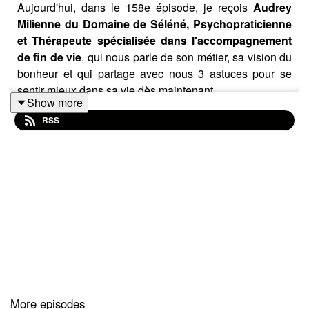
Aujourd'hui, dans le 158e épisode, je reçois
Audrey
Milienne du Domaine de Séléné, Psychopraticienne
et Thérapeute spécialisée dans l'accompagnement
de fin de vie
, qui nous parle de son métier, sa vision du
bonheur et qui partage avec nous 3 astuces pour se
sentir mieux dans sa vie dès maintenant.
Show more
RSS
Pour contribuer au maintient de Radio Canal Antilles,
rendez-vous sur notre page Hello Asso :
https://www.helloasso.com/associations/radio-canal-
antilles/formulaires/2
Ensemble faisons en sorte que Radio Canal Antilles
continue de vibrer au rythme de notre culture.
Merci de votre générosité et de votre soutien.
More episodes