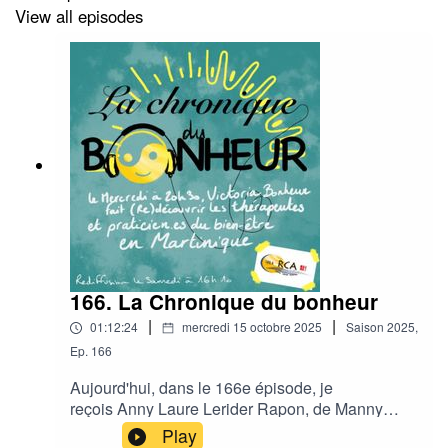
View all episodes
166. La Chronique du bonheur
|
|
01:12:24
mercredi 15 octobre 2025
Saison
2025
,
Ep.
166
Aujourd'hui, dans le 166e épisode, je
reçois Anny Laure Lerider Rapon, de Manny
Care Masseur Kinésithérapeute Ostéopathe
Play