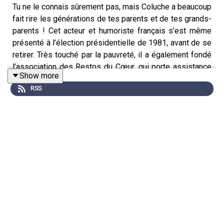
Tu ne le connais sûrement pas, mais Coluche a beaucoup
fait rire les générations de tes parents et de tes grands-
parents ! Cet acteur et humoriste français s’est même
présenté à l’élection présidentielle de 1981, avant de se
retirer. Très touché par la pauvreté, il a également fondé
l’association des Restos du Cœur, qui porte assistance
Show more
aux plus démunis. Plonge dans l’univers de ce
RSS
personnage haut en couleurs !