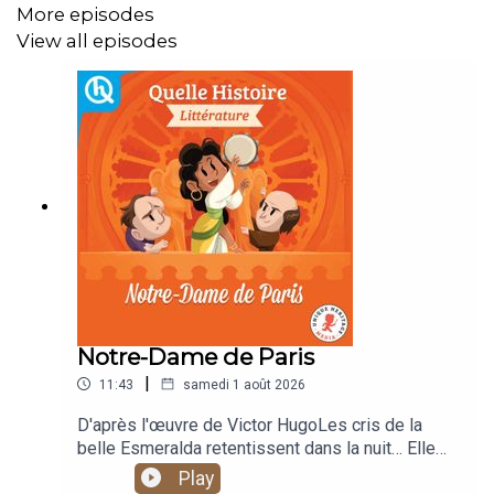
More episodes
View all episodes
Notre-Dame de Paris
|
11:43
samedi 1 août 2026
D'après l'œuvre de Victor HugoLes cris de la
belle Esmeralda retentissent dans la nuit… Elle
vient d’être enlevée par Quasimodo, le « bossu
Play