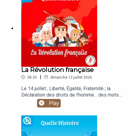
Media / Quelle Histoire
La Révolution française
|
08:20
dimanche 12 juillet 2026
Le 14 juillet ; Liberté, Égalité, Fraternité ; la
Déclaration des droits de l’homme… des mots
que tu entends souvent. Mais d’où ça vient ? De la
Play
Révolution française. Il a fallu dix ans aux
Français pour transformer leur pays, dix ans
d’espoir et aussi, ne l’oublie pas, de guerre et de
terreur.Voix : Léopold Roy / Studio DuparkSound
design : Sylvain Hellio