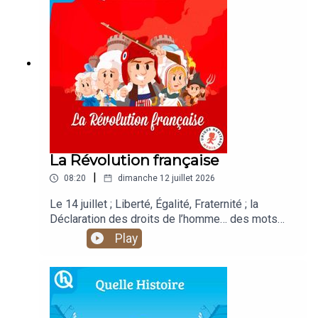
Media / Quelle Histoire
La Révolution française
|
08:20
dimanche 12 juillet 2026
Le 14 juillet ; Liberté, Égalité, Fraternité ; la
Déclaration des droits de l’homme… des mots
que tu entends souvent. Mais d’où ça vient ? De la
Play
Révolution française. Il a fallu dix ans aux
Français pour transformer leur pays, dix ans
d’espoir et aussi, ne l’oublie pas, de guerre et de
terreur.Voix : Léopold Roy / Studio DuparkSound
design : Sylvain Hellio