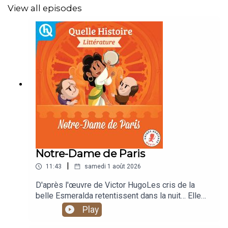
View all episodes
https://quellehistoire.com/application-audio/
Notre-Dame de Paris
|
11:43
samedi 1 août 2026
D'après l'œuvre de Victor HugoLes cris de la
belle Esmeralda retentissent dans la nuit… Elle
vient d’être enlevée par Quasimodo, le « bossu
Play
de Notre-Dame » ! Le capitaine Phœbus délivre
la jeune bohémienne et fait arrêter le sonneur de