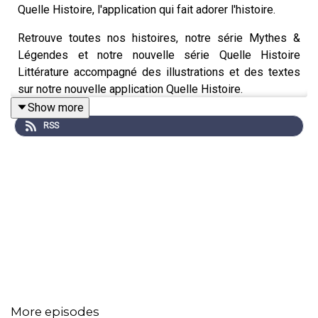
Quelle Histoire, l'application qui fait adorer l'histoire.
Retrouve toutes nos histoires, notre série Mythes &
Légendes et notre nouvelle série Quelle Histoire
Littérature accompagné des illustrations et des textes
sur notre nouvelle application Quelle Histoire.
Show more
Des plus belles civilisations de l'antiquité aux plus
RSS
grands conflits contemporains, des plus grands mythes
aux plus beaux textes classiques adaptés aux enfants,
découvrez des centaines d'histoires et d'incroyables
destins.
Alors, prêts à voyager dans le temps ?
L'application Quelle Histoire est disponible dès
maintenant sur les téléphones Android et Apple !
Tu peux retrouver l'application ici :
https://onelink.to/pnfzmk
More episodes