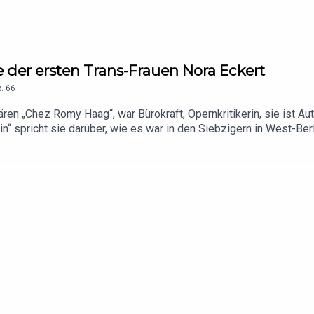
e der ersten Trans-Frauen Nora Eckert
.
66
dären „Chez Romy Haag“, war Bürokraft, Opernkritikerin, sie ist A
in“ spricht sie darüber, wie es war in den Siebzigern in West-Be
die Runden kam, und wie sie sich jetzt für Trans-Rechte einsetzt
e „37 Grad“.