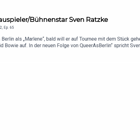
hauspieler/Bühnenstar Sven Ratzke
2
,
Ep.
65
 Berlin als „Marlene“, bald will er auf Tournee mit dem Stück ge
vid Bowie auf. In der neuen Folge von QueerAsBerlin“ spricht Sve
ber die Unterschiede zwischen Deutschland und Holland.