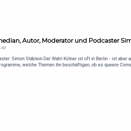
median, Autor, Moderator und Podcaster Sim
.
67
ster: Simon Stäblein.Der Wahl-Kölner ist oft in Berlin - ist aber
Programme, welche Themen ihn beschäftigen, ob es queere Come
t seinem Mann anschaffen will.