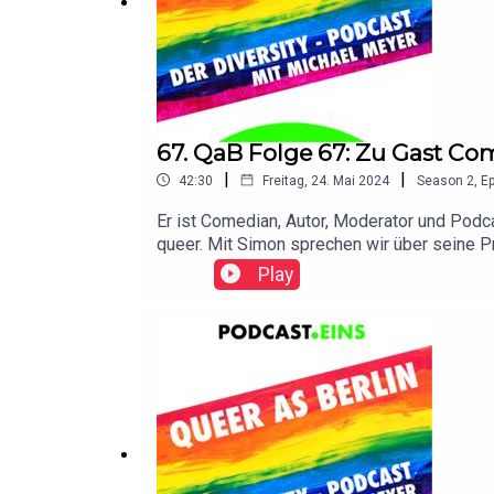
67. QaB Folge 67: Zu Gast Co
|
|
42:30
Freitag, 24. Mai 2024
Season
2
,
Ep
Er ist Comedian, Autor, Moderator und Podca
queer. Mit Simon sprechen wir über seine 
und welchen Hund sich Simon zusammen mi
Play