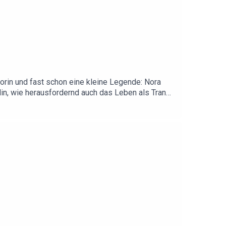
utorin und fast schon eine kleine Legende: Nora
rlin, wie herausfordernd auch das Leben als Trans-
. Im März läuft um ZDF eine Doku über sie und zwei