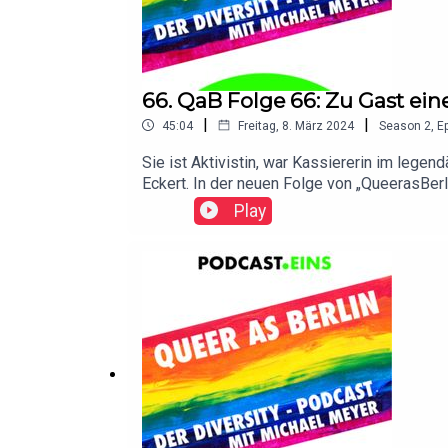
66. QaB Folge 66: Zu Gast ein
|
|
45:04
Freitag, 8. März 2024
Season
2
,
Ep
Sie ist Aktivistin, war Kassiererin im legen
Eckert. In der neuen Folge von „QueerasBerl
Frau, wie sie doch über all die Jahre über 
Play
weitere trans-Personen im Rahmen der Reih