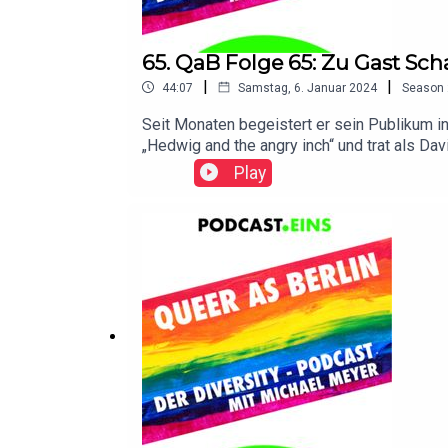
65. QaB Folge 65: Zu Gast Sc
|
|
44:07
Samstag, 6. Januar 2024
Season
Seit Monaten begeistert er sein Publikum in
„Hedwig and the angry inch“ und trat als Da
fluide Figuren, die ihn interessieren und ü
Play