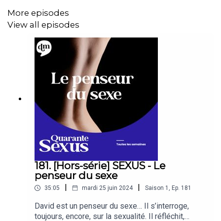
quarantaine. Est-ce un mythe? Pourquoi la voit-on
More episodes
toujours plus comme un malaise qu’une renaissance?
View all episodes
N’hésitez pas, à vous abonner sur votre plateforme
préférée !
Dans ce podcast, nous laissons la parole à toutes celles
et ceux qui ont vécu un reboot de leur disque dur
intérieur pour, peut-être, enfin, devenir eux-mêmes... Des
suggestions de thèmes à aborder ? Des témoignages à
nous partager ? Contactez-nous sur les réseaux sociaux
181. [Hors-série] SEXUS - Le
penseur du sexe
Ce podcast est produit par
Double Monde Création
|
|
35:05
mardi 25 juin 2024
Saison
1
,
Ep.
181
💌 Agence Double Monde :
@doublemonde_podcast
David est un penseur du sexe… Il s’interroge,
toujours, encore, sur la sexualité. Il réfléchit,