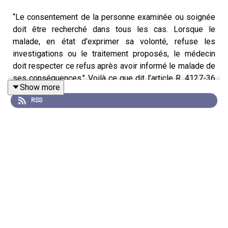
“Le consentement de la personne examinée ou soignée
doit être recherché dans tous les cas. Lorsque le
malade, en état d'exprimer sa volonté, refuse les
investigations ou le traitement proposés, le médecin
doit respecter ce refus après avoir informé le malade de
ses conséquences." Voilà ce que dit l’article R. 4127-36
Show more
du code de la santé publique.
Fanny B.
a hurlé… On ne l’a
RSS
pas entendu, pas écouté, pas respecté. Elle a même cru
que c’est un médecin qui l’empêcherait d’avoir 40 ans.
Cet épisode aborde des sujets sensibles
Bienvenue dans Quarante, le podcast qui s’interroge sur
les moments de bascule qui peuvent arriver…
Notamment en milieu de vie : la fameuse crise de la