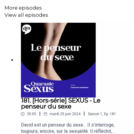
More episodes
Ce podcast est produit par
Double Monde Création
View all episodes
💌 Agence Double Monde :
@doublemonde_podcast
📩 Pour ne pas manquer nos actualités
👉
Inscription à la newsletter
: https://double-
monde.us14.list-manage.com/subscribe?
u=09934892877d77b4daae80bf1&id=fddf6e0ced
👉
Site internet
: https://www.double-monde.fr/
181. [Hors-série] SEXUS - Le
penseur du sexe
Réalisation et narration : Marjorie Murphy
|
|
35:05
mardi 25 juin 2024
Saison
1
,
Ep.
181
Montage : Adrien Stiefel
David est un penseur du sexe… Il s’interroge,
Musique : Sébastien Ossona
toujours, encore, sur la sexualité. Il réfléchit,