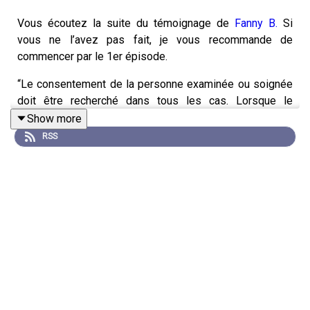
Vous écoutez la suite du témoignage de
Fanny B.
Si
vous ne l’avez pas fait, je vous recommande de
commencer par le 1er épisode.
“Le consentement de la personne examinée ou soignée
doit être recherché dans tous les cas. Lorsque le
malade, en état d'exprimer sa volonté, refuse les
Show more
investigations ou le traitement proposés, le médecin
RSS
doit respecter ce refus après avoir informé le malade de
ses conséquences." Voilà ce que dit l’article R. 4127-36
du code de la santé publique. Fanny.B a hurlé… On ne l’a
pas entendu, pas écouté, pas respecté. Elle a même cru
que c’est un médecin qui l’empêcherait d’avoir 40 ans.
Cet épisode aborde des sujets sensibles