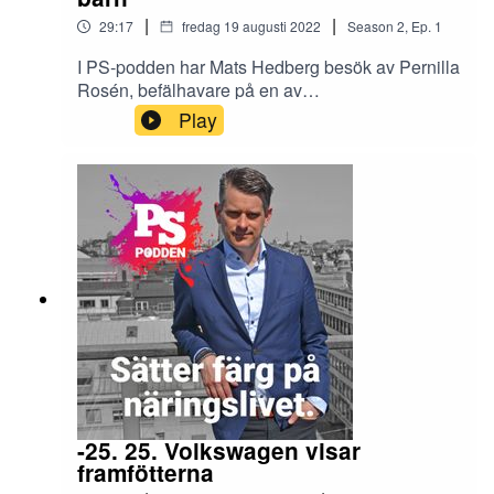
|
|
29:17
fredag 19 augusti 2022
Season
2
,
Ep.
1
I PS-podden har Mats Hedberg besök av Pernilla
Rosén, befälhavare på en av
Sjöräddningssällskapets räddningsstationer i
Play
Stockholm.
-25. 25. Volkswagen visar
framfötterna