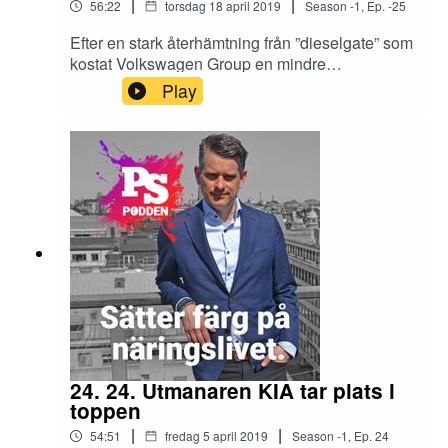
|
|
56:22
torsdag 18 april 2019
Season
-1
,
Ep.
-25
Efter en stark återhämtning från ”dieselgate” som
kostat Volkswagen Group en mindre
nationalbudget, är nu den tyska tillverkaren
Play
återigen i förarsätet när det gäller hållbar
utveckling anpassad för bilköparnas
plånböcker.Vi bjöd in Volkswagen Group
Sveriges kommunikationschef Marcus
Thomasfolk som fick berätta om allt spännande
som kommer.
24. 24. Utmanaren KIA tar plats i
toppen
|
|
54:51
fredag 5 april 2019
Season
-1
,
Ep.
24