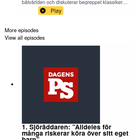
båtvärlden och diskuterar begreppet klassiker
och varför intresset ökat så mycket.
Play
More episodes
View all episodes
1. Sjöräddaren: ”Alldeles för
många riskerar köra över sitt eget
barn”