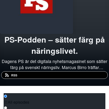
PS-Podden – sätter färg på
näringslivet.
Dagens PS är det digitala nyhetsmagasinet som sätter
färg på svenskt näringsliv. Marcus Birro träffar
färgstarka ledare, företagare, entreprenörer och
RSS
människor som påverkar svenskt näringsliv. Birro pratar
om drivkrafter, affärer, framgångar, motgån...
All episodes